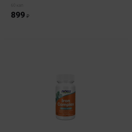
60 кап
899