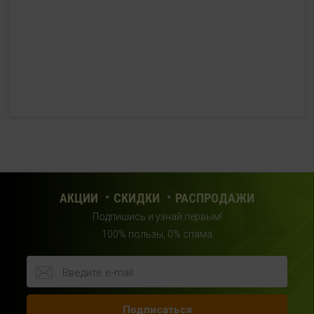
с 10:00 до 21:00 (без выходных)
HealthStore + ФИТНЕС-БАР в ТРЦ "Красный кит"
г. Мытищи, Шараповский проезд, вл. 2, третий этаж,
рядом со входом в фитнес-клуб "DDX Fitness"
+7 (969) 017-86-26
с 10:00 до 22:00 (без выходных)
HealthStore в ТРЦ "Саларис"
г.Москва, 23 км, Киевское шоссе, 1, второй этаж, рядом с
фитнес-клубом "DDX"
АКЦИИ
СКИДКИ
РАСПРОДАЖИ
+7 (963) 682-32- 02
Подпишись и узнай первым!
с 10:00 до 22:00 (без выходных)
100% пользы, 0% спама
HealthStore в ТРЦ "Райкин Плаза"
г.Москва, Шереметьевская ул., 6, корп. 1, цокольный
этаж, по пути следования в фитнес-клуб "Spirit Fitness"
Подписаться
+7 (963) 682-31-94