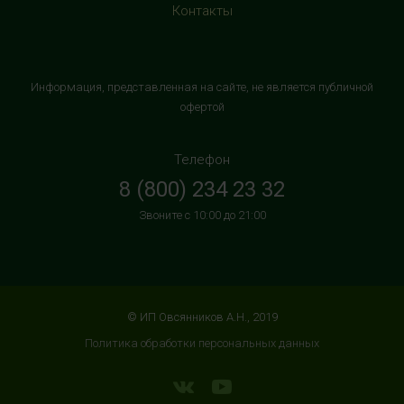
+7 (906) 525 14 01
Контакты
с 10:00 до 22:00 (без выходных)
HealthStore в ТРК "Торговый Квартал"
Информация, представленная на сайте, не является публичной
Домодедово
офертой
г. Домодедово, Каширское шоссе, 3А, второй этаж, рядом
с кинотеатром "Матрица"
Телефон
+7 (965) 729-01-40
8 (800) 234 23 32
с 10:00 до 22:00 (без выходных)
Звоните с 10:00 до 21:00
HealthStore в ТРЦ "АУРА"
г. Ярославль, ул. Победы, 41, цокольный этаж, напротив
магазина "СпортМастер"
+7 (960) 537-85-85
© ИП Овсянников А.Н., 2019
с 10:00 до 22:00 (без выходных)
Политика обработки персональных данных
HealthStore + ФИТНЕС-БАР в ТРЦ "ИЮНЬ"
г. Мытищи, ул. Мира, стр. 51, 2 этаж, рядом со входом в