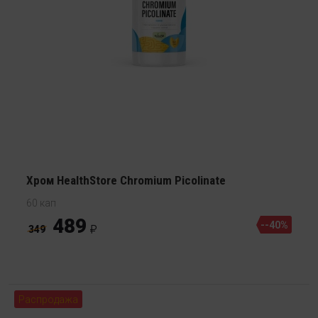
Хром HealthStore Chromium Picolinate
60 кап
489
--40%
349
Распродажа