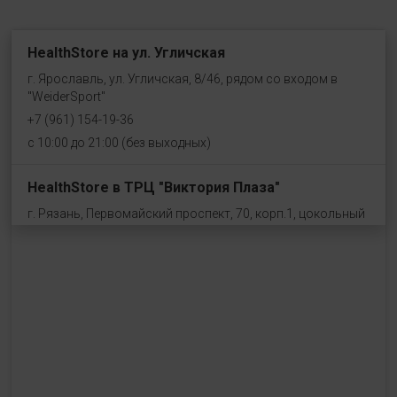
HealthStore на ул. Угличская
г. Ярославль, ул. Угличская, 8/46, рядом со входом в
"WeiderSport"
+7 (961) 154-19-36
с 10:00 до 21:00 (без выходных)
HealthStore в ТРЦ "Виктория Плаза"
г. Рязань, Первомайский проспект, 70, корп.1, цокольный
этаж, рядом со входом "Эльдорадо"
+7 (910) 969-41-14
с 10:00 до 22:00 (без выходных)
HealthStore в ТРЦ "Ковров-Молл"
г. Ковров, ул. Лопатина 7а, второй этаж, слева от
магазина "СпортМастер"
+ 7 (903) 645-25-85