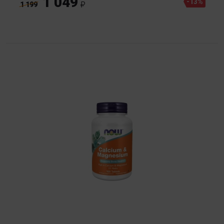
1 049
-13%
1 199