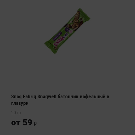
Snaq Fabriq Snaqwell батончик вафельный в
глазури
20 гр
от 59