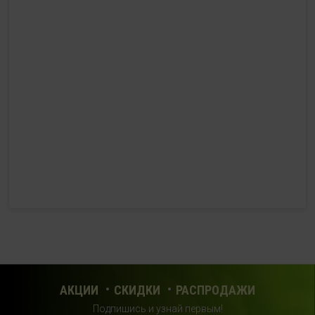
HealthStore в ТРЦ "Ковров-Молл"
г. Ковров, ул. Лопатина 7а, второй этаж, слева от
магазина "СпортМастер"
+ 7 (903) 645-25-85
с 10:00 до 21:00 (без выходных)
HealthStore + ФИТНЕС-БАР в ТРЦ "Красный кит"
г. Мытищи, Шараповский проезд, вл. 2, третий этаж,
рядом со входом в фитнес-клуб "DDX Fitness"
+7 (969) 017-86-26
с 10:00 до 22:00 (без выходных)
HealthStore в ТРЦ "Саларис"
г.Москва, 23 км, Киевское шоссе, 1, второй этаж, рядом с
фитнес-клубом "DDX"
АКЦИИ
СКИДКИ
РАСПРОДАЖИ
+7 (963) 682-32- 02
Подпишись и узнай первым!