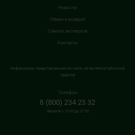
с 10:00 до 22:00 (без выходных)
Новости
HealthStore в ТРЦ "Витте Молл"
Обмен и возврат
г. Москва, ул. Веневская, 6, второй этаж, рядом с
Советы экспертов
магазином "М.Видео"
+7 (906) 525 14 01
Контакты
с 10:00 до 22:00 (без выходных)
HealthStore в ТРК "Торговый Квартал"
Информация, представленная на сайте, не является публичной
Домодедово
офертой
г. Домодедово, Каширское шоссе, 3А, второй этаж, рядом
с кинотеатром "Матрица"
Телефон
+7 (965) 729-01-40
8 (800) 234 23 32
с 10:00 до 22:00 (без выходных)
Звоните с 10:00 до 21:00
HealthStore в ТРЦ "АУРА"
г. Ярославль, ул. Победы, 41, цокольный этаж, напротив
магазина "СпортМастер"