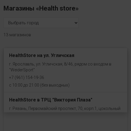
Магазины «Health store»
13 магазинов
HealthStore на ул. Угличская
г. Ярославль, ул. Угличская, 8/46, рядом со входом в
"WeiderSport"
+7 (961) 154-19-36
с 10:00 до 21:00 (без выходных)
HealthStore в ТРЦ "Виктория Плаза"
г. Рязань, Первомайский проспект, 70, корп.1, цокольный
этаж, рядом со входом "Эльдорадо"
+7 (910) 969-41-14
с 10:00 до 22:00 (без выходных)