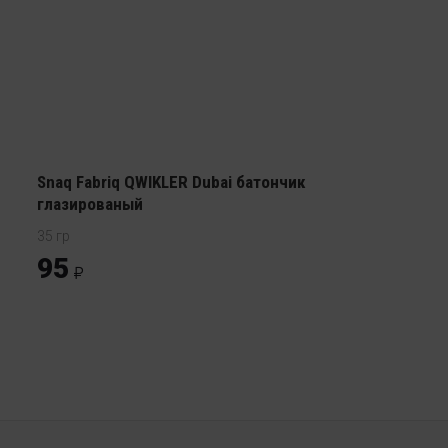
Snaq Fabriq QWIKLER Dubai батончик
глазированый
35 гр
95