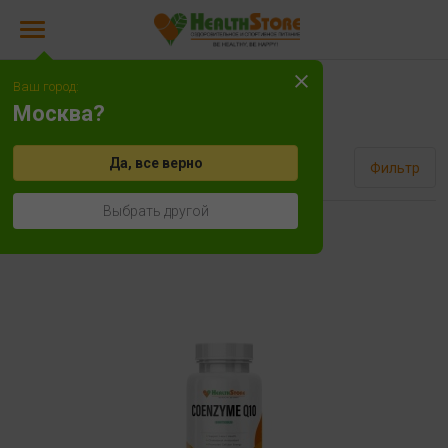
Ваш город:
Коэнзим Q10
Москва?
Да, все верно
Сортировать
Фильтр
Выбрать другой