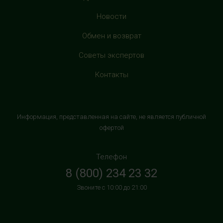
с 10:00 до 22:00 (без выходных)
Новости
HealthStore в ТРЦ "Витте Молл"
Обмен и возврат
г. Москва, ул. Веневская, 6, второй этаж, рядом с
Советы экспертов
магазином "М.Видео"
+7 (906) 525 14 01
Контакты
с 10:00 до 22:00 (без выходных)
HealthStore в ТРК "Торговый Квартал"
Информация, представленная на сайте, не является публичной
Домодедово
офертой
г. Домодедово, Каширское шоссе, 3А, второй этаж, рядом
с кинотеатром "Матрица"
Телефон
+7 (965) 729-01-40
8 (800) 234 23 32
с 10:00 до 22:00 (без выходных)
Звоните с 10:00 до 21:00
HealthStore в ТРЦ "АУРА"
г. Ярославль, ул. Победы, 41, цокольный этаж, напротив
магазина "СпортМастер"