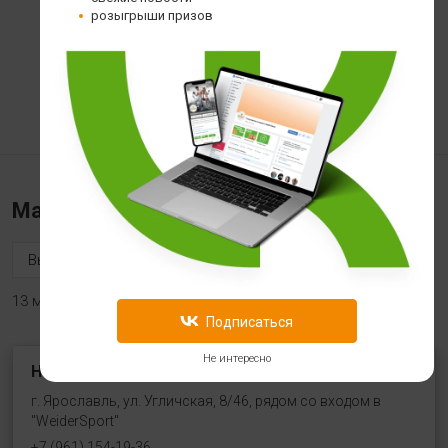
Магний NOW Magnesium
розыгрыши призов
Glycinate
3 499
Магазины «Health store»
13 магазинов
Подписаться
Не интересно
HealthStore на ул. Угличская
г. Ярославль, ул. Угличская, 8/46, рядом со входом в
"WeiderSport"
+7 (961) 154-19-36