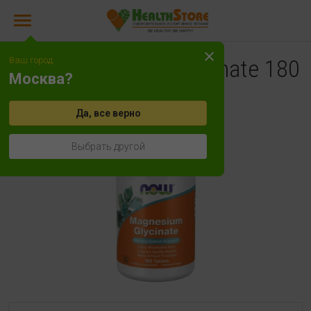
Ваш город:
NOW Magnesium Glycinate 180
Москва?
таб
Да, все верно
Выбрать другой