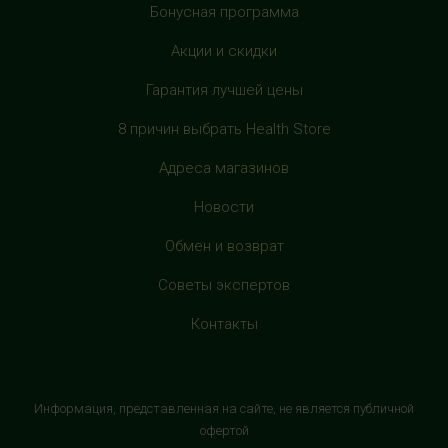
Бонусная программа
+7 (905) 137-87-04
с 10:00 до 22:00 (без выходных)
Акции и скидки
Гарантия лучшей цены
HealthStore в ТРЦ "Филион"
г. Москва, Багратионовский проезд, 5, третий этаж,
8 причин выбрать Health Store
рядом с фуд-кортом
Адреса магазинов
+7 (905) 638-52-34
с 10:00 до 22:00 (без выходных)
Новости
HealthStore в ТРЦ "Витте Молл"
Обмен и возврат
г. Москва, ул. Веневская, 6, второй этаж, рядом с
Советы экспертов
магазином "М.Видео"
+7 (906) 525 14 01
Контакты
с 10:00 до 22:00 (без выходных)
HealthStore в ТРК "Торговый Квартал"
Информация, представленная на сайте, не является публичной
Домодедово
офертой