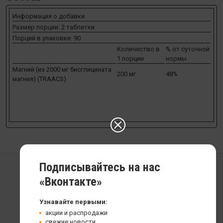
Информация о добавке
Размер порции: 2 таблетки
Порций в упаковке: 90
Количество в
% от суточной
1 порции
нормы
Магний (из 2000 мг бисглицината
200 мг
48%
магния) (TRAACS)
Подписывайтесь на нас
«Вконтакте»
Просмотренные товары
Узнавайте первыми:
акции и распродажи
свежие новости