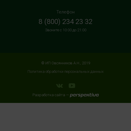
г. Домодедово, Каширское шоссе, 3А, второй этаж, рядом
с кинотеатром "Матрица"
Телефон
+7 (965) 729-01-40
8 (800) 234 23 32
с 10:00 до 22:00 (без выходных)
Звоните с 10:00 до 21:00
HealthStore в ТРЦ "АУРА"
г. Ярославль, ул. Победы, 41, цокольный этаж, напротив
магазина "СпортМастер"
+7 (960) 537-85-85
© ИП Овсянников А.Н., 2019
с 10:00 до 22:00 (без выходных)
Политика обработки персональных данных
HealthStore + ФИТНЕС-БАР в ТРЦ "ИЮНЬ"
г. Мытищи, ул. Мира, стр. 51, 2 этаж, рядом со входом в
Разработка сайта —
фитнес-клуб "DDX Fitness"
+7 (966) 169-76-17
с 10:00 до 22:00 (без выходных)
HealthStore + ФИТНЕС-БАР в ТЦ "Место встречи