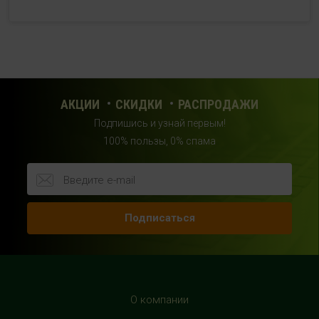
+7 (969) 017-86-26
с 10:00 до 22:00 (без выходных)
HealthStore в ТРЦ "Саларис"
г.Москва, 23 км, Киевское шоссе, 1, второй этаж, рядом с
фитнес-клубом "DDX"
АКЦИИ
СКИДКИ
РАСПРОДАЖИ
+7 (963) 682-32- 02
Подпишись и узнай первым!
с 10:00 до 22:00 (без выходных)
100% пользы, 0% спама
HealthStore в ТРЦ "Райкин Плаза"
г.Москва, Шереметьевская ул., 6, корп. 1, цокольный
этаж, по пути следования в фитнес-клуб "Spirit Fitness"
Подписаться
+7 (963) 682-31-94
с 10:00 до 22:00 (без выходных)
HealthStore в ТРЦ "Рио Дмитровка"
г. Москва, Дмитровское шоссе, 163 корп. А, второй этаж,
О компании
рядом с фуд-кортом