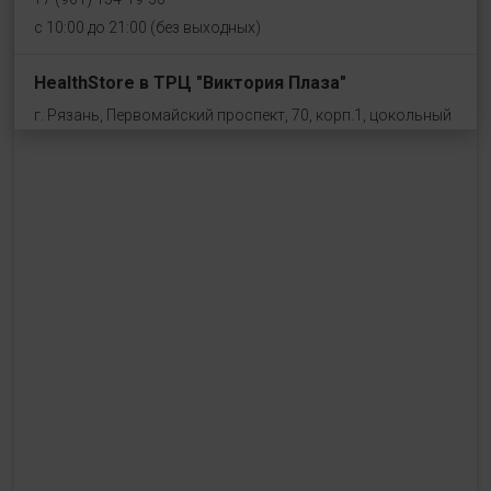
с 10:00 до 21:00 (без выходных)
HealthStore в ТРЦ "Виктория Плаза"
г. Рязань, Первомайский проспект, 70, корп.1, цокольный
этаж, рядом со входом "Эльдорадо"
+7 (910) 969-41-14
с 10:00 до 22:00 (без выходных)
HealthStore в ТРЦ "Ковров-Молл"
г. Ковров, ул. Лопатина 7а, второй этаж, слева от
магазина "СпортМастер"
+ 7 (903) 645-25-85
с 10:00 до 21:00 (без выходных)
HealthStore + ФИТНЕС-БАР в ТРЦ "Красный кит"
г. Мытищи, Шараповский проезд, вл. 2, третий этаж,
рядом со входом в фитнес-клуб "DDX Fitness"