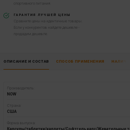
спортивного питания.
ГАРАНТИЯ ЛУЧШЕЙ ЦЕНЫ
Сравните цены на идентичные товары.
Если у конкурентов найдете дешевле -
продадим дешевле.
ОПИСАНИЕ И СОСТАВ
СПОСОБ ПРИМЕНЕНИЯ
НАЛИЧИ
Производитель:
NOW
Страна:
США
Форма выпуска:
Капсулы/таблетки/каплеты/Софтгель капс/Жевательные т