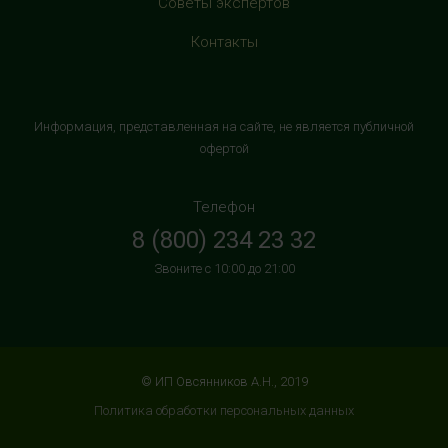
Советы экспертов
магазином "М.Видео"
+7 (906) 525 14 01
Контакты
с 10:00 до 22:00 (без выходных)
HealthStore в ТРК "Торговый Квартал"
Информация, представленная на сайте, не является публичной
Домодедово
офертой
г. Домодедово, Каширское шоссе, 3А, второй этаж, рядом
с кинотеатром "Матрица"
Телефон
+7 (965) 729-01-40
8 (800) 234 23 32
с 10:00 до 22:00 (без выходных)
Звоните с 10:00 до 21:00
HealthStore в ТРЦ "АУРА"
г. Ярославль, ул. Победы, 41, цокольный этаж, напротив
магазина "СпортМастер"
+7 (960) 537-85-85
© ИП Овсянников А.Н., 2019
с 10:00 до 22:00 (без выходных)
Политика обработки персональных данных
HealthStore + ФИТНЕС-БАР в ТРЦ "ИЮНЬ"