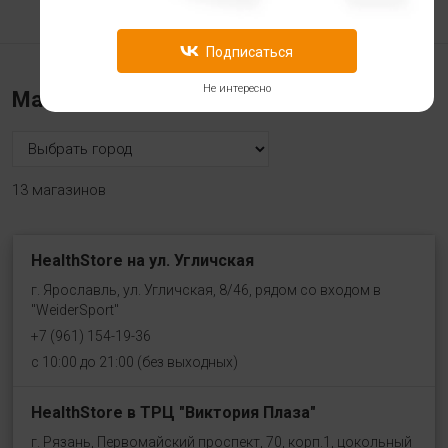
Подписаться
Не интересно
Магазины «Health store»
13 магазинов
HealthStore на ул. Угличская
г. Ярославль, ул. Угличская, 8/46, рядом со входом в
"WeiderSport"
+7 (961) 154-19-36
с 10:00 до 21:00 (без выходных)
HealthStore в ТРЦ "Виктория Плаза"
г. Рязань, Первомайский проспект, 70, корп.1, цокольный