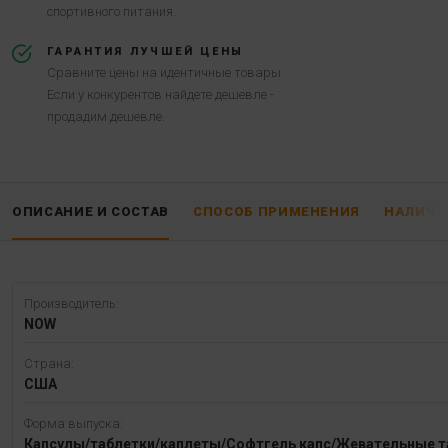
спортивного питания.
ГАРАНТИЯ ЛУЧШЕЙ ЦЕНЫ
Сравните цены на идентичные товары.
Если у конкурентов найдете дешевле -
продадим дешевле.
ОПИСАНИЕ И СОСТАВ
СПОСОБ ПРИМЕНЕНИЯ
НАЛИЧИ
Производитель:
NOW
Страна:
США
Форма выпуска:
Капсулы/таблетки/каплеты/Софтгель капс/Жевательные т