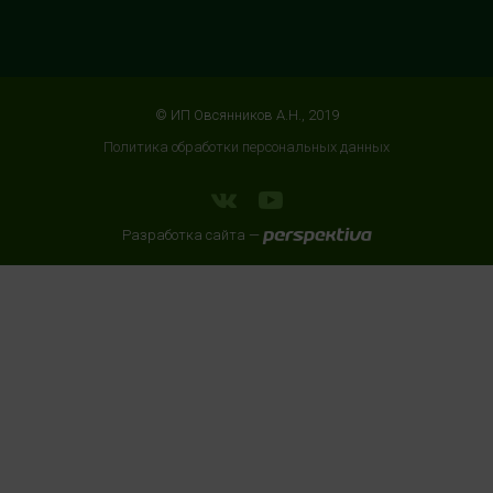
HealthStore в ТРЦ "АУРА"
г. Ярославль, ул. Победы, 41, цокольный этаж, напротив
магазина "СпортМастер"
+7 (960) 537-85-85
© ИП Овсянников А.Н., 2019
с 10:00 до 22:00 (без выходных)
Политика обработки персональных данных
HealthStore + ФИТНЕС-БАР в ТРЦ "ИЮНЬ"
г. Мытищи, ул. Мира, стр. 51, 2 этаж, рядом со входом в
Разработка сайта —
фитнес-клуб "DDX Fitness"
+7 (966) 169-76-17
с 10:00 до 22:00 (без выходных)
HealthStore + ФИТНЕС-БАР в ТЦ "Место встречи
Киргизия"
Москва, Зелёный проспект, 81, 3 этаж
8 (905) 636 90 98
с 10:00 до 22:00 (без выходных)