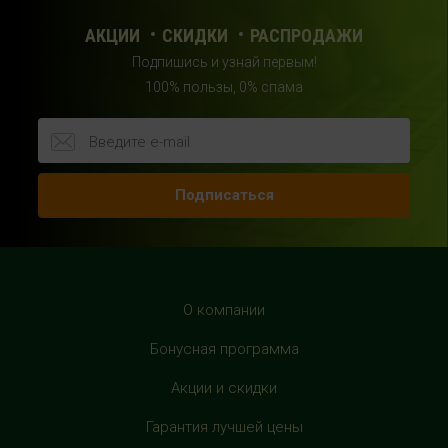
г.Москва, 23 км, Киевское шоссе, 1, второй этаж, рядом с
фитнес-клубом "DDX"
АКЦИИ
СКИДКИ
РАСПРОДАЖИ
+7 (963) 682-32- 02
Подпишись и узнай первым!
с 10:00 до 22:00 (без выходных)
100% пользы, 0% спама
HealthStore в ТРЦ "Райкин Плаза"
г.Москва, Шереметьевская ул., 6, корп. 1, цокольный
этаж, по пути следования в фитнес-клуб "Spirit Fitness"
Подписаться
+7 (963) 682-31-94
с 10:00 до 22:00 (без выходных)
HealthStore в ТРЦ "Рио Дмитровка"
г. Москва, Дмитровское шоссе, 163 корп. А, второй этаж,
О компании
рядом с фуд-кортом
Бонусная программа
+7 (905) 137-87-04
с 10:00 до 22:00 (без выходных)
Акции и скидки
Гарантия лучшей цены
HealthStore в ТРЦ "Филион"