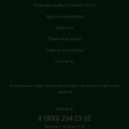
г. Москва, Багратионовский проезд, 5, третий этаж,
8 причин выбрать Health Store
рядом с фуд-кортом
Адреса магазинов
+7 (905) 638-52-34
с 10:00 до 22:00 (без выходных)
Новости
HealthStore в ТРЦ "Витте Молл"
Обмен и возврат
г. Москва, ул. Веневская, 6, второй этаж, рядом с
Советы экспертов
магазином "М.Видео"
+7 (906) 525 14 01
Контакты
с 10:00 до 22:00 (без выходных)
HealthStore в ТРК "Торговый Квартал"
Информация, представленная на сайте, не является публичной
Домодедово
офертой
г. Домодедово, Каширское шоссе, 3А, второй этаж, рядом
с кинотеатром "Матрица"
Телефон
+7 (965) 729-01-40
8 (800) 234 23 32
с 10:00 до 22:00 (без выходных)
Звоните с 10:00 до 21:00