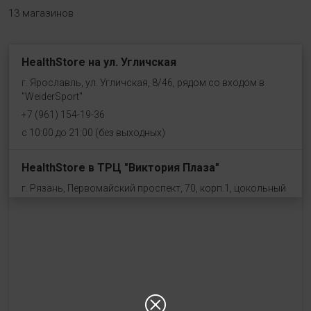
13 магазинов
HealthStore на ул. Угличская
г. Ярославль, ул. Угличская, 8/46, рядом со входом в
"WeiderSport"
+7 (961) 154-19-36
с 10:00 до 21:00 (без выходных)
HealthStore в ТРЦ "Виктория Плаза"
г. Рязань, Первомайский проспект, 70, корп.1, цокольный
этаж, рядом со входом "Эльдорадо"
+7 (910) 969-41-14
с 10:00 до 22:00 (без выходных)
HealthStore в ТРЦ "Ковров-Молл"
г. Ковров, ул. Лопатина 7а, второй этаж, слева от
магазина "СпортМастер"