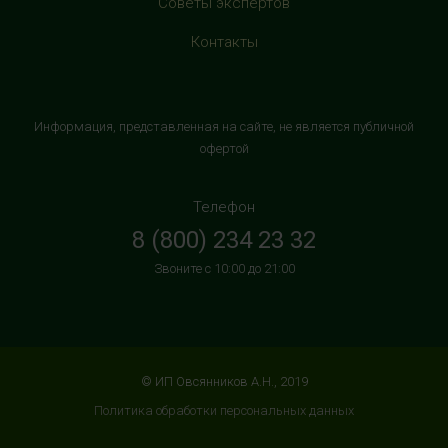
Советы экспертов
магазином "М.Видео"
+7 (906) 525 14 01
Контакты
с 10:00 до 22:00 (без выходных)
HealthStore в ТРК "Торговый Квартал"
Информация, представленная на сайте, не является публичной
Домодедово
офертой
г. Домодедово, Каширское шоссе, 3А, второй этаж, рядом
с кинотеатром "Матрица"
Телефон
+7 (965) 729-01-40
8 (800) 234 23 32
с 10:00 до 22:00 (без выходных)
Звоните с 10:00 до 21:00
HealthStore в ТРЦ "АУРА"
г. Ярославль, ул. Победы, 41, цокольный этаж, напротив
магазина "СпортМастер"
+7 (960) 537-85-85
© ИП Овсянников А.Н., 2019
с 10:00 до 22:00 (без выходных)
Политика обработки персональных данных
HealthStore + ФИТНЕС-БАР в ТРЦ "ИЮНЬ"