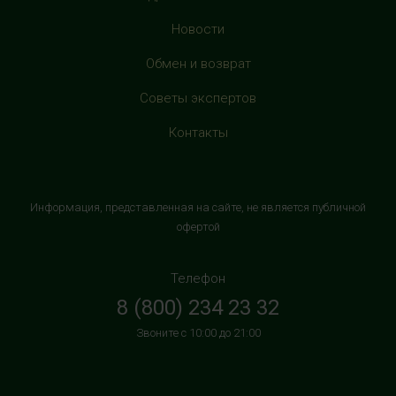
с 10:00 до 22:00 (без выходных)
Новости
HealthStore в ТРЦ "Витте Молл"
Обмен и возврат
г. Москва, ул. Веневская, 6, второй этаж, рядом с
Советы экспертов
магазином "М.Видео"
+7 (906) 525 14 01
Контакты
с 10:00 до 22:00 (без выходных)
HealthStore в ТРК "Торговый Квартал"
Информация, представленная на сайте, не является публичной
Домодедово
офертой
г. Домодедово, Каширское шоссе, 3А, второй этаж, рядом
с кинотеатром "Матрица"
Телефон
+7 (965) 729-01-40
8 (800) 234 23 32
с 10:00 до 22:00 (без выходных)
Звоните с 10:00 до 21:00
HealthStore в ТРЦ "АУРА"
г. Ярославль, ул. Победы, 41, цокольный этаж, напротив
магазина "СпортМастер"