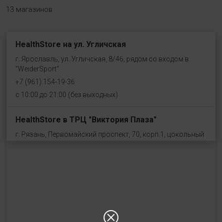
13 магазинов
HealthStore на ул. Угличская
г. Ярославль, ул. Угличская, 8/46, рядом со входом в
"WeiderSport"
+7 (961) 154-19-36
с 10:00 до 21:00 (без выходных)
HealthStore в ТРЦ "Виктория Плаза"
г. Рязань, Первомайский проспект, 70, корп.1, цокольный
этаж, рядом со входом "Эльдорадо"
+7 (910) 969-41-14
с 10:00 до 22:00 (без выходных)
HealthStore в ТРЦ "Ковров-Молл"
г. Ковров, ул. Лопатина 7а, второй этаж, слева от
магазина "СпортМастер"