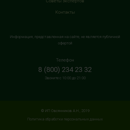
Советы экспертов
магазином "М.Видео"
+7 (906) 525 14 01
Контакты
с 10:00 до 22:00 (без выходных)
HealthStore в ТРК "Торговый Квартал"
Информация, представленная на сайте, не является публичной
Домодедово
офертой
г. Домодедово, Каширское шоссе, 3А, второй этаж, рядом
с кинотеатром "Матрица"
Телефон
+7 (965) 729-01-40
8 (800) 234 23 32
с 10:00 до 22:00 (без выходных)
Звоните с 10:00 до 21:00
HealthStore в ТРЦ "АУРА"
г. Ярославль, ул. Победы, 41, цокольный этаж, напротив
магазина "СпортМастер"
+7 (960) 537-85-85
© ИП Овсянников А.Н., 2019
с 10:00 до 22:00 (без выходных)
Политика обработки персональных данных
HealthStore + ФИТНЕС-БАР в ТРЦ "ИЮНЬ"