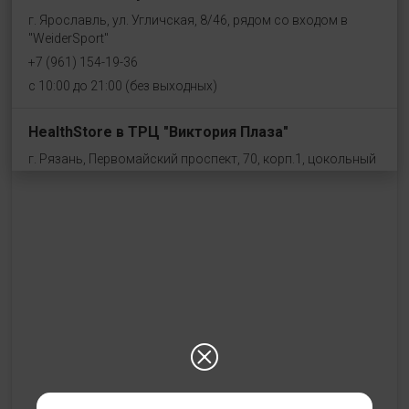
г. Ярославль, ул. Угличская, 8/46, рядом со входом в
"WeiderSport"
+7 (961) 154-19-36
с 10:00 до 21:00 (без выходных)
HealthStore в ТРЦ "Виктория Плаза"
г. Рязань, Первомайский проспект, 70, корп.1, цокольный
этаж, рядом со входом "Эльдорадо"
+7 (910) 969-41-14
с 10:00 до 22:00 (без выходных)
HealthStore в ТРЦ "Ковров-Молл"
г. Ковров, ул. Лопатина 7а, второй этаж, слева от
магазина "СпортМастер"
+ 7 (903) 645-25-85
с 10:00 до 21:00 (без выходных)