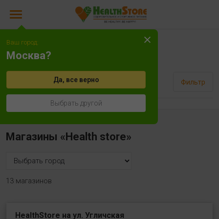
Ваш город:
Женьшень
Москва?
Да, все верно
Сортировать
Фильтр
Выбрать другой
Магазины «Health store»
13 магазинов
HealthStore на ул. Угличская