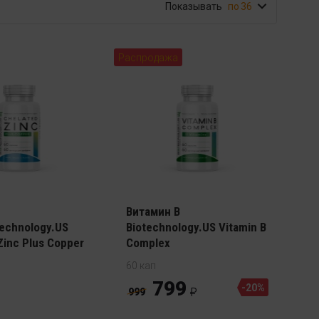
Показывать
36
Распродажа
Витамин В
echnology.US
Biotechnology.US Vitamin B
Zinc Plus Copper
Complex
60 кап
799
-20%
999