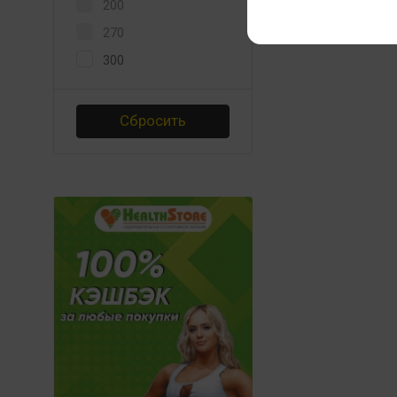
200
270
300
Сбросить