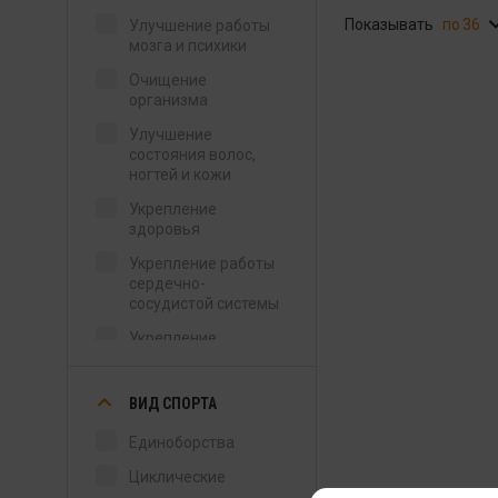
Показывать
36
Улучшение работы
мозга и психики
Очищение
организма
Улучшение
состояния волос,
ногтей и кожи
Укрепление
здоровья
Укрепление работы
сердечно-
сосудистой системы
Укрепление
иммунитета
Укрепление
ВИД СПОРТА
суставов, связок и
костной ткани
Единоборства
Улучшение мужского
Циклические
здоровья