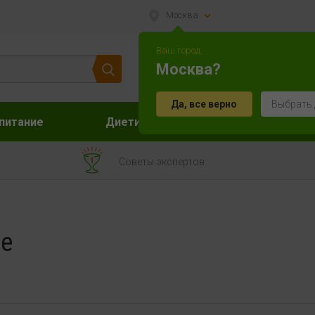
Москва
Ваш город:
Москва?
Да, все верно
Выбрать 
питание
Диетическое питание
Акс
Советы экспертов
е