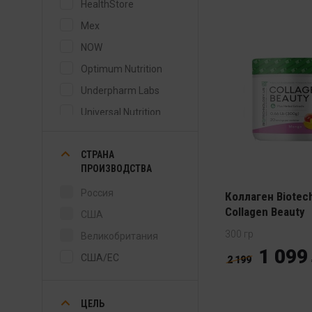
HealthStore
Mex
NOW
Optimum Nutrition
Underpharm Labs
Universal Nutrition
СТРАНА
ПРОИЗВОДСТВА
Россия
Коллаген Biotec
Collagen Beauty
США
300 гр
Великобритания
1 099
США/ЕС
2 199
ЦЕЛЬ