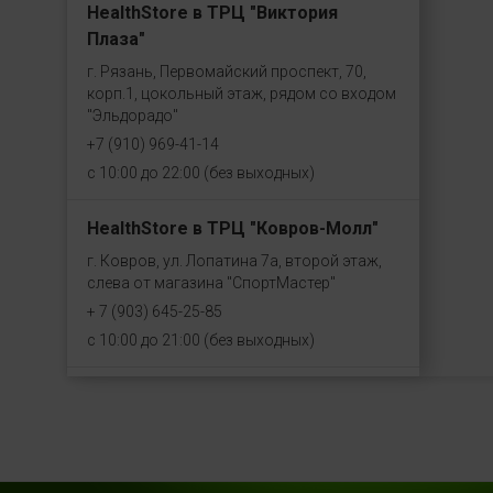
HealthStore в ТРЦ "Виктория
Плаза"
г. Рязань, Первомайский проспект, 70,
корп.1, цокольный этаж, рядом со входом
"Эльдорадо"
+7 (910) 969-41-14
с 10:00 до 22:00 (без выходных)
HealthStore в ТРЦ "Ковров-Молл"
г. Ковров, ул. Лопатина 7а, второй этаж,
слева от магазина "СпортМастер"
+ 7 (903) 645-25-85
с 10:00 до 21:00 (без выходных)
HealthStore + ФИТНЕС-БАР в ТРЦ
"Красный кит"
г. Мытищи, Шараповский проезд, вл. 2,
третий этаж, рядом со входом в фитнес-