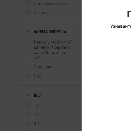
Силовые и фитнес
Восстановление
П
Игровые
Улучшение сна
Повышение общего
Узнавайт
тонуса
ФОРМА ВЫПУСКА
Капсулы/таблетки/
каплеты/Софтгель
капс/Жевательные
таб
Порошок
Пак
ВЕС
7.8
7.9
8.1