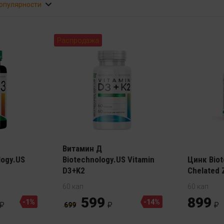
популярности
Распродажа
Витамин Д
logy.US
Biotechnology.US Vitamin
Цинк Biot
D3+K2
Chelated 
60 кап
60 кап
599
899
-1%
-14%
699