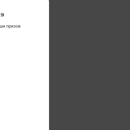
е»
ши призов