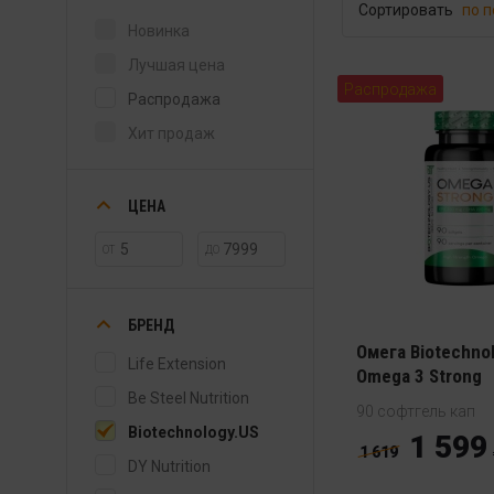
Сортировать
по 
Новинка
Лучшая цена
Распродажа
Распродажа
Хит продаж
ЦЕНА
ОТ
ДО
БРЕНД
Омега Biotechno
Life Extension
Omega 3 Strong
Be Steel Nutrition
90 софтгель кап
Biotechnology.US
1 599
1 619
DY Nutrition