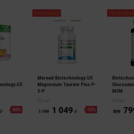
Распродажа
Распродажа
Хондропр
Магний Biotechnology.US
Biotechno
hnology.US
Magnesium Taurate Plus P-
Glucosami
5-P
MSM
60 кап
90 кап
1 049
79
-50%
-13%
1 199
899