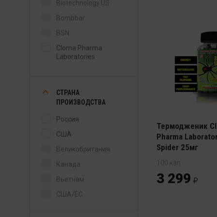
Biotechnology.US
Bombbar
BSN
Cloma Pharma
Laboratories
Cybermass
DY Nutrition
СТРАНА
Fitness Food Factory
ПРОИЗВОДСТВА
GAT Sport
Россия
Термодженик C
HealthStore
США
Pharma Laborator
Spider 25мг
Mutant
Великобритания
Natural Supp
100 кап
Канада
3 299
NOW
Вьетнам
Nutrex Research
США/ЕС
Optimum Nutrition