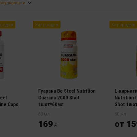
популярности
продаж
Хит продаж
Хит продаж
Гуарана Be Steel Nutrition
L-карнити
eel
Guarana 2000 Shot
Nutrition 
tine Caps
1шот*60мл
Shot 1шо
60 мл
60 мл
169
от 15