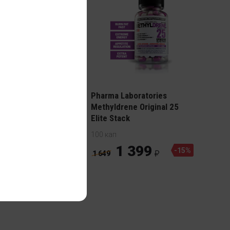
Термодженик Cloma
Pharma Laboratories
ник Nutrex
Methyldrene Original 25
Lipo-6 Black
Elite Stack
100 кап
1 399
-15%
1 649