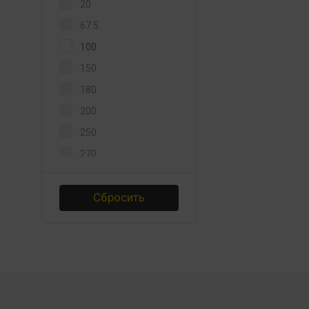
20
67.5
100
150
180
200
250
270
294
Сбросить
300
360
398
400
435
450