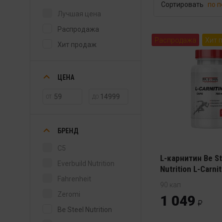
Сортировать
по 
Лучшая цена
Распродажа
Распродажа
Хит 
Хит продаж
ЦЕНА
ОТ
ДО
БРЕНД
C5
L-карнитин Be St
Everbuild Nutrition
Nutrition L-Carni
Fahrenheit
90 кап
Zeromi
1 049
Be Steel Nutrition