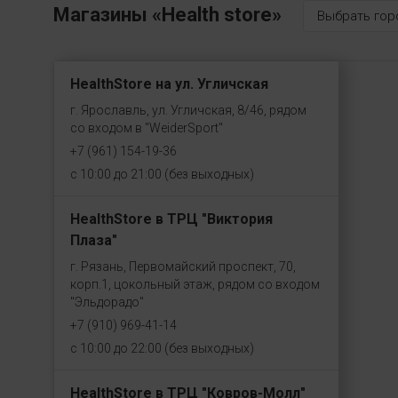
Магазины «Health store»
Выбрать гор
457
500
555
HealthStore на ул. Угличская
630
г. Ярославль, ул. Угличская, 8/46, рядом
со входом в "WeiderSport"
680
+7 (961) 154-19-36
750
с 10:00 до 21:00 (без выходных)
900
908
HealthStore в ТРЦ "Виктория
Плаза"
909
г. Рязань, Первомайский проспект, 70,
910
корп.1, цокольный этаж, рядом со входом
912
"Эльдорадо"
1000
+7 (910) 969-41-14
с 10:00 до 22:00 (без выходных)
2000
2270
HealthStore в ТРЦ "Ковров-Молл"