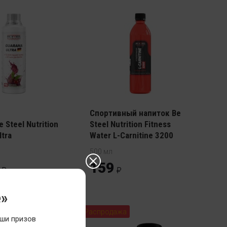
Спортивный напиток Be
 Steel Nutrition
Steel Nutrition Fitness
ltra
Water L-Carnitine 3200
500 мл
159
е»
Распродажа
ши призов