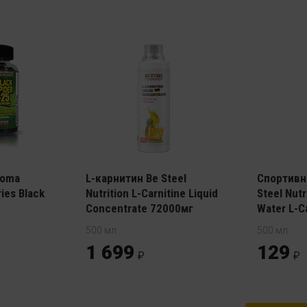
loma
L-карнитин Be Steel
Спортивн
ies Black
Nutrition L-Carnitine Liquid
Steel Nutr
Concentrate 72000мг
Water L-C
500 мл
500 мл
1 699
129