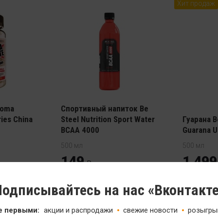
Хит продаж
loma
Спортивный напиток Be
ies China
Steel Nutrition Sport Water
Гуарана Be
BCAA 4000
Guarana U
500 мл
500 мл
149
1 499
одписывайтесь на нас «Вконтакт
Распродажа
е первыми:
акции и распродажи
свежие новости
розыгры