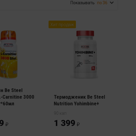
Показывать
36
Хит продаж
н Be Steel
L-Carnitine 3000
Термодженик Be Steel
т*60мл
Nutrition Yohimbine+
90 кап
9
1 399