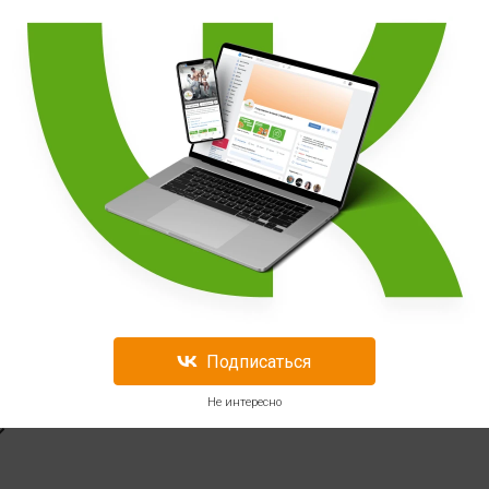
Термодженик Cloma
Pharma Laboratories
eel
Methyldrene Original 25
Термодже
ine
ECA Stack
Research 
100 кап
120 кап
1 979
3 199
-33%
2 969
Подписаться
Не интересно