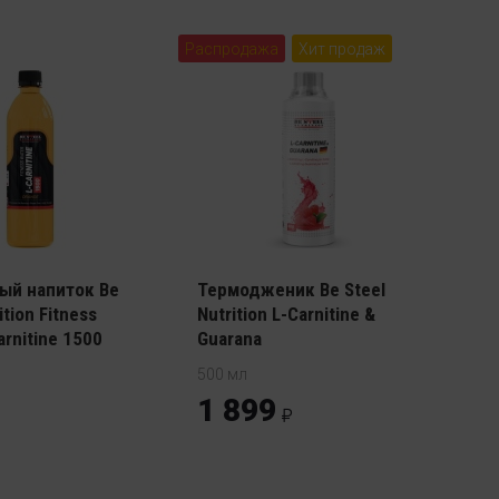
Распродажа
Хит продаж
ый напиток Be
Термодженик Be Steel
ition Fitness
Nutrition L-Carnitine &
arnitine 1500
Guarana
500 мл
1 899