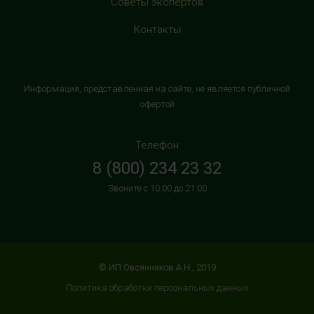
Советы экспертов
магазином "М.Видео"
+7 (906) 525 14 01
Контакты
с 10:00 до 22:00 (без выходных)
HealthStore в ТРК "Торговый Квартал"
Информация, представленная на сайте, не является публичной
Домодедово
офертой
г. Домодедово, Каширское шоссе, 3А, второй этаж, рядом
с кинотеатром "Матрица"
Телефон
+7 (965) 729-01-40
8 (800) 234 23 32
с 10:00 до 22:00 (без выходных)
Звоните с 10:00 до 21:00
HealthStore в ТРЦ "АУРА"
г. Ярославль, ул. Победы, 41, цокольный этаж, напротив
магазина "СпортМастер"
+7 (960) 537-85-85
© ИП Овсянников А.Н., 2019
с 10:00 до 22:00 (без выходных)
Политика обработки персональных данных
HealthStore + ФИТНЕС-БАР в ТРЦ "ИЮНЬ"