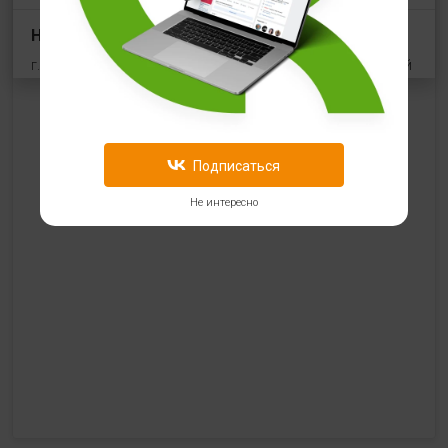
HealthStore в ТРЦ "Виктория Плаза"
г. Рязань, Первомайский проспект, 70, корп.1, цокольный
этаж, рядом со входом "Эльдорадо"
+7 (910) 969-41-14
с 10:00 до 22:00 (без выходных)
Подписаться
HealthStore в ТРЦ "Ковров-Молл"
Не интересно
г. Ковров, ул. Лопатина 7а, второй этаж, слева от
магазина "СпортМастер"
+ 7 (903) 645-25-85
с 10:00 до 21:00 (без выходных)
HealthStore + ФИТНЕС-БАР в ТРЦ "Красный кит"
г. Мытищи, Шараповский проезд, вл. 2, третий этаж,
рядом со входом в фитнес-клуб "DDX Fitness"
+7 (969) 017-86-26
с 10:00 до 22:00 (без выходных)