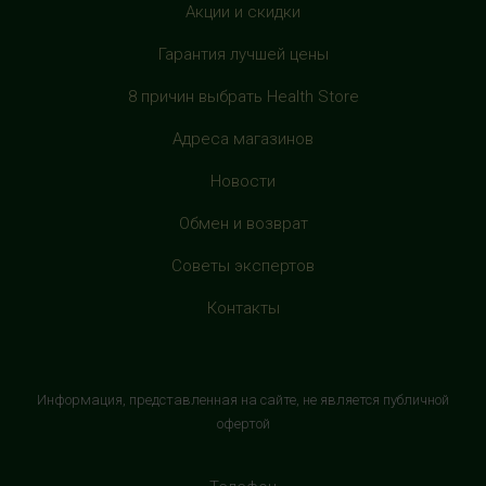
с 10:00 до 22:00 (без выходных)
Акции и скидки
Гарантия лучшей цены
HealthStore в ТРЦ "Филион"
г. Москва, Багратионовский проезд, 5, третий этаж,
8 причин выбрать Health Store
рядом с фуд-кортом
+7 (905) 638-52-34
Адреса магазинов
с 10:00 до 22:00 (без выходных)
Новости
HealthStore в ТРЦ "Витте Молл"
Обмен и возврат
г. Москва, ул. Веневская, 6, второй этаж, рядом с
Советы экспертов
магазином "М.Видео"
+7 (906) 525 14 01
Контакты
с 10:00 до 22:00 (без выходных)
HealthStore в ТРК "Торговый Квартал"
Информация, представленная на сайте, не является публичной
Домодедово
офертой
г. Домодедово, Каширское шоссе, 3А, второй этаж, рядом
с кинотеатром "Матрица"