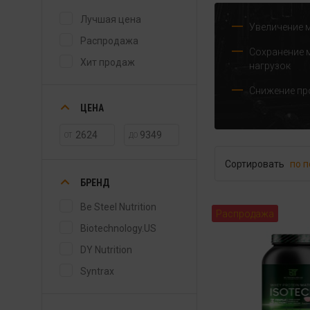
Лучшая цена
Увеличение 
Распродажа
Сохранение 
Хит продаж
нагрузок
Снижение пр
ЦЕНА
ОТ
ДО
Сортировать
по 
БРЕНД
Be Steel Nutrition
Распродажа
Biotechnology.US
DY Nutrition
Syntrax