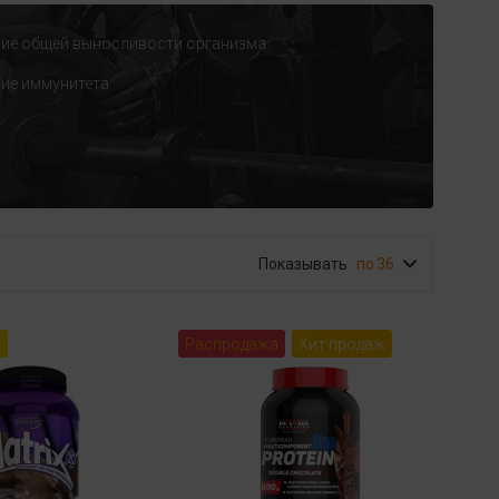
ие общей выносливости организма
ие иммунитета
Показывать
36
а
Распродажа
Хит продаж