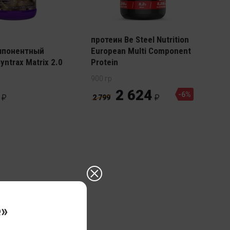
Многокомпонентный
протеин Be Steel Nutrition
мпонентный
European Multi Component
yntrax Matrix 2.0
Protein
900 гр
2 624
-6%
2 799
е»