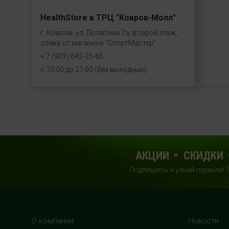
HealthStore в ТРЦ "Ковров-Молл"
г. Ковров, ул. Лопатина 7а, второй этаж,
слева от магазина "СпортМастер"
+ 7 (903) 645-25-85
с 10:00 до 21:00 (без выходных)
HealthStore + ФИТНЕС-БАР в ТРЦ
"Красный кит"
г. Мытищи, Шараповский проезд, вл. 2,
третий этаж, рядом со входом в фитнес-
клуб "DDX Fitness"
АКЦИИ
СКИДКИ
+7 (969) 017-86-26
с 10:00 до 22:00 (без выходных)
Подпишись и узнай первым! 
HealthStore в ТРЦ "Саларис"
г.Москва, 23 км, Киевское шоссе, 1,
О компании
Новости
второй этаж, рядом с фитнес-клубом