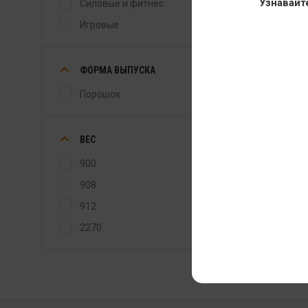
Узнавайт
Силовые и фитнес
Игровые
ФОРМА ВЫПУСКА
Порошок
ВЕС
900
908
912
2270