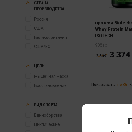
СТРАНА
ПРОИЗВОДСТВА
Многокомпонен
Россия
протеин Biotech
США
Whey Protein Mat
ISOTECH
Великобритания
908 гр
США/ЕС
3 374
3 599
ЦЕЛЬ
Мышечная масса
Показывать
36
Восстановление
ВИД СПОРТА
Единоборства
П
Циклические