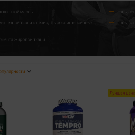
мышечной массы
Повышен
мышечной ткани в период высокоинтенсивных
Повышен
оцента жировой ткани
популярности
Лучшая цен