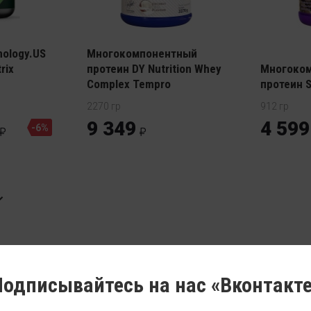
тный
nology.US
Многокомпонентный
rix
протеин DY Nutrition Whey
Многоко
Complex Tempro
протеин S
2270 гр
912 гр
9 349
4 599
-6%
одписывайтесь на нас «Вконтакт