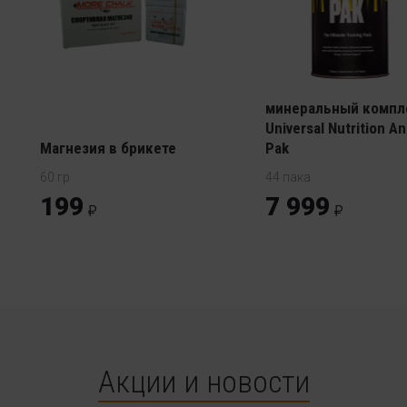
Витаминно -
минеральный компл
Universal Nutrition An
Магнезия в брикете
Pak
60 гр
44 пака
199
7 999
Акции и новости