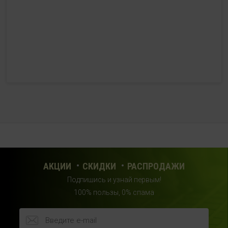
с 10:00 до 21:00 (без выходных)
HealthStore + ФИТНЕС-БАР в ТРЦ "Красный кит"
г. Мытищи, Шараповский проезд, вл. 2, третий этаж,
рядом со входом в фитнес-клуб "DDX Fitness"
+7 (969) 017-86-26
с 10:00 до 22:00 (без выходных)
HealthStore в ТРЦ "Саларис"
г.Москва, 23 км, Киевское шоссе, 1, второй этаж, рядом с
фитнес-клубом "DDX"
+7 (963) 682-32- 02
с 10:00 до 22:00 (без выходных)
АКЦИИ
СКИДКИ
РАСПРОДАЖИ
Подпишись и узнай первым!
HealthStore в ТРЦ "Райкин Плаза"
100% пользы, 0% спама
г.Москва, Шереметьевская ул., 6, корп. 1, цокольный
этаж, по пути следования в фитнес-клуб "Spirit Fitness"
+7 (963) 682-31-94