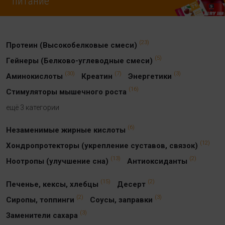
питание
(23)
Протеин (Высокобелковые смеси)
(5)
Гейнеры (Белково-углеводные смеси)
(30)
(7)
(3)
Аминокислоты
Креатин
Энергетики
(16)
Стимуляторы мышечного роста
ещё 3 категории
(6)
Незаменимые жирные кислоты
(12)
Хондропротекторы (укрепление суставов, связок)
(13)
(2)
Ноотропы (улучшение сна)
Антиоксиданты
(15)
(2)
Печенье, кексы, хлебцы
Десерт
(2)
(3)
Сиропы, топпинги
Соусы, заправки
(3)
Заменители сахара