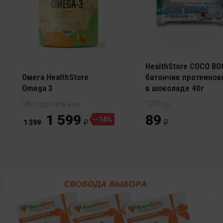
HealthStore COCO B
Омега HealthStore
батончик протеино
Omega 3
в шоколаде 40г
180 софтгель кап
1200 гр
1 599
89
--14%
1 399