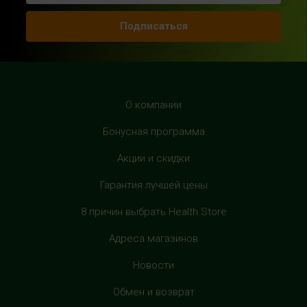
с 10:00 до 22:00 (без выходных)
Подписаться
HealthStore в ТРЦ "Рио Дмитровка"
г. Москва, Дмитровское шоссе, 163 корп. А, второй этаж,
рядом с фуд-кортом
+7 (905) 137-87-04
О компании
с 10:00 до 22:00 (без выходных)
Бонусная программа
HealthStore в ТРЦ "Филион"
Акции и скидки
г. Москва, Багратионовский проезд, 5, третий этаж,
Гарантия лучшей цены
рядом с фуд-кортом
+7 (905) 638-52-34
8 причин выбрать Health Store
с 10:00 до 22:00 (без выходных)
Адреса магазинов
HealthStore в ТРЦ "Витте Молл"
Новости
г. Москва, ул. Веневская, 6, второй этаж, рядом с
магазином "М.Видео"
Обмен и возврат