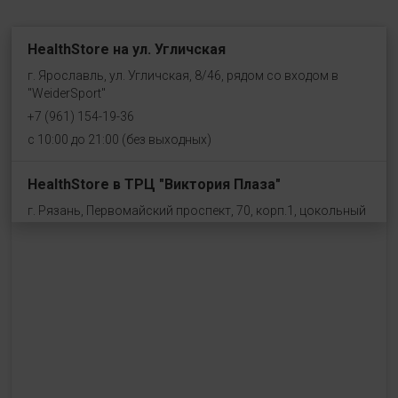
HealthStore на ул. Угличская
г. Ярославль, ул. Угличская, 8/46, рядом со входом в
"WeiderSport"
+7 (961) 154-19-36
с 10:00 до 21:00 (без выходных)
HealthStore в ТРЦ "Виктория Плаза"
г. Рязань, Первомайский проспект, 70, корп.1, цокольный
этаж, рядом со входом "Эльдорадо"
+7 (910) 969-41-14
с 10:00 до 22:00 (без выходных)
HealthStore в ТРЦ "Ковров-Молл"
г. Ковров, ул. Лопатина 7а, второй этаж, слева от
магазина "СпортМастер"
+ 7 (903) 645-25-85