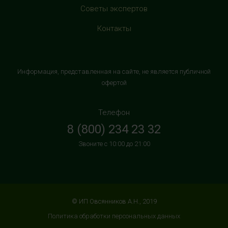
+7 (906) 525 14 01
Советы экспертов
с 10:00 до 22:00 (без выходных)
Контакты
HealthStore в ТРК "Торговый Квартал"
Домодедово
г. Домодедово, Каширское шоссе, 3А, второй этаж, рядом
Информация, представленная на сайте, не является публичной
с кинотеатром "Матрица"
офертой
+7 (965) 729-01-40
с 10:00 до 22:00 (без выходных)
Телефон
8 (800) 234 23 32
HealthStore в ТРЦ "АУРА"
Звоните с 10:00 до 21:00
г. Ярославль, ул. Победы, 41, цокольный этаж, напротив
магазина "СпортМастер"
+7 (960) 537-85-85
с 10:00 до 22:00 (без выходных)
© ИП Овсянников А.Н., 2019
HealthStore + ФИТНЕС-БАР в ТРЦ "ИЮНЬ"
Политика обработки персональных данных
г. Мытищи, ул. Мира, стр. 51, 2 этаж, рядом со входом в