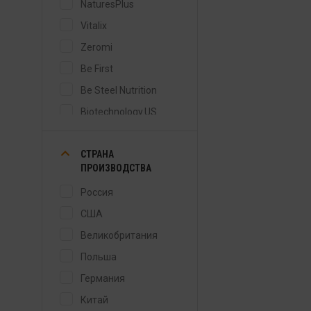
NaturesPlus
Vitalix
Zeromi
Be First
Be Steel Nutrition
Biotechnology.US
Bombbar
СТРАНА
BSN
ПРОИЗВОДСТВА
Chikalab
Россия
Cloma Pharma
Laboratories
США
Cybermass
Великобритания
DY Nutrition
Польша
Fit Kit
Германия
Fitness Food Factory
Китай