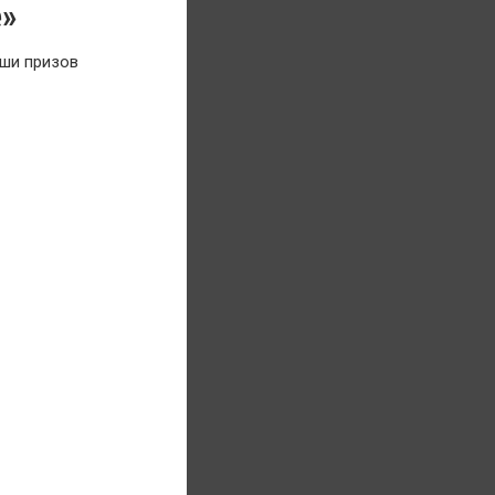
е»
ши призов