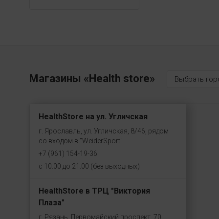
25
30
32
34
35
Магазины «Health store»
Выбрать гор
40
45
HealthStore на ул. Угличская
50
г. Ярославль, ул. Угличская, 8/46, рядом
60
со входом в "WeiderSport"
67.5
+7 (961) 154-19-36
70
с 10:00 до 21:00 (без выходных)
75
HealthStore в ТРЦ "Виктория
100
Плаза"
118
г. Рязань, Первомайский проспект, 70,