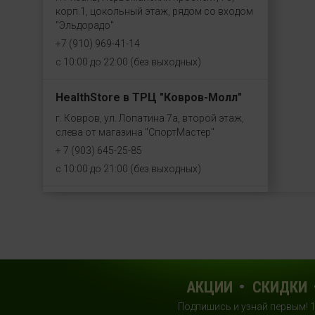
150
корп.1, цокольный этаж, рядом со входом
"Эльдорадо"
171
+7 (910) 969-41-14
180
с 10:00 до 22:00 (без выходных)
195
200
HealthStore в ТРЦ "Ковров-Молл"
210
г. Ковров, ул. Лопатина 7а, второй этаж,
слева от магазина "СпортМастер"
240
+ 7 (903) 645-25-85
250
с 10:00 до 21:00 (без выходных)
270
294
HealthStore + ФИТНЕС-БАР в ТРЦ
"Красный кит"
300
г. Мытищи, Шараповский проезд, вл. 2,
360
третий этаж, рядом со входом в фитнес-
398
клуб "DDX Fitness"
АКЦИИ
СКИДКИ
+7 (969) 017-86-26
400
с 10:00 до 22:00 (без выходных)
Подпишись и узнай первым! 
435