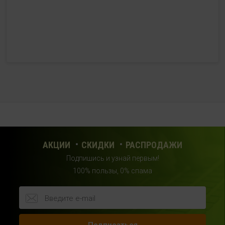
HealthStore + ФИТНЕС-БАР в ТРЦ "Красный кит"
г. Мытищи, Шараповский проезд, вл. 2, третий этаж,
рядом со входом в фитнес-клуб "DDX Fitness"
+7 (969) 017-86-26
с 10:00 до 22:00 (без выходных)
HealthStore в ТРЦ "Саларис"
г.Москва, 23 км, Киевское шоссе, 1, второй этаж, рядом с
фитнес-клубом "DDX"
+7 (963) 682-32- 02
с 10:00 до 22:00 (без выходных)
АКЦИИ
СКИДКИ
РАСПРОДАЖИ
Подпишись и узнай первым!
HealthStore в ТРЦ "Райкин Плаза"
100% пользы, 0% спама
г.Москва, Шереметьевская ул., 6, корп. 1, цокольный
этаж, по пути следования в фитнес-клуб "Spirit Fitness"
+7 (963) 682-31-94
с 10:00 до 22:00 (без выходных)