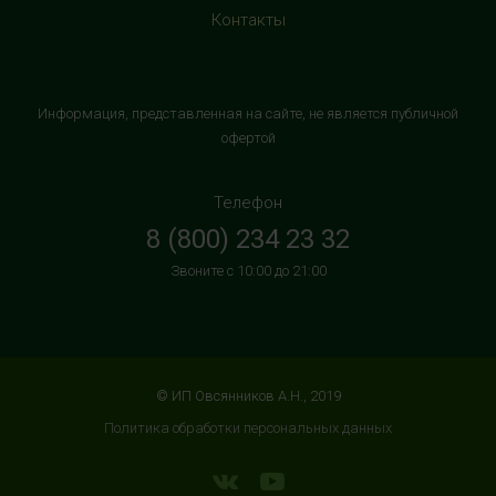
Контакты
HealthStore в ТРК "Торговый Квартал"
Домодедово
г. Домодедово, Каширское шоссе, 3А, второй этаж, рядом
Информация, представленная на сайте, не является публичной
с кинотеатром "Матрица"
офертой
+7 (965) 729-01-40
с 10:00 до 22:00 (без выходных)
Телефон
8 (800) 234 23 32
HealthStore в ТРЦ "АУРА"
Звоните с 10:00 до 21:00
г. Ярославль, ул. Победы, 41, цокольный этаж, напротив
магазина "СпортМастер"
+7 (960) 537-85-85
с 10:00 до 22:00 (без выходных)
© ИП Овсянников А.Н., 2019
HealthStore + ФИТНЕС-БАР в ТРЦ "ИЮНЬ"
Политика обработки персональных данных
г. Мытищи, ул. Мира, стр. 51, 2 этаж, рядом со входом в
фитнес-клуб "DDX Fitness"
+7 (966) 169-76-17