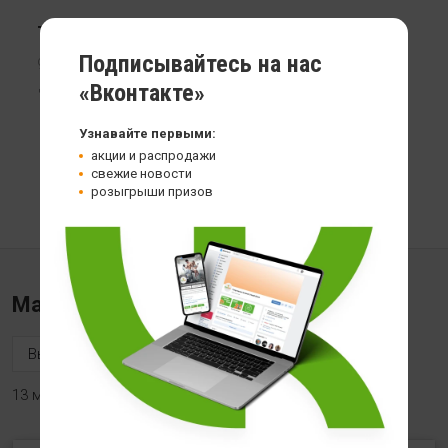
Термодженик Be Steel Nutrition Yohimbine+
Подписывайтесь на нас
90 кап
«Вконтакте»
1 399
Узнавайте первыми:
акции и распродажи
свежие новости
розыгрыши призов
Магазины «Health store»
13 магазинов