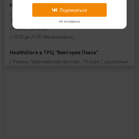
HealthStore на ул. Угличская
Подписаться
г. Ярославль, ул. Угличская, 8/46, рядом со входом в
"WeiderSport"
Не интересно
+7 (961) 154-19-36
с 10:00 до 21:00 (без выходных)
HealthStore в ТРЦ "Виктория Плаза"
г. Рязань, Первомайский проспект, 70, корп.1, цокольный
этаж, рядом со входом "Эльдорадо"
+7 (910) 969-41-14
с 10:00 до 22:00 (без выходных)
HealthStore в ТРЦ "Ковров-Молл"
г. Ковров, ул. Лопатина 7а, второй этаж, слева от
магазина "СпортМастер"
+ 7 (903) 645-25-85
с 10:00 до 21:00 (без выходных)