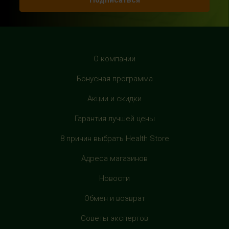
Подписаться
HealthStore в ТРЦ "Рио Дмитровка"
г. Москва, Дмитровское шоссе, 163 корп. А, второй этаж,
рядом с фуд-кортом
+7 (905) 137-87-04
О компании
с 10:00 до 22:00 (без выходных)
Бонусная программа
HealthStore в ТРЦ "Филион"
Акции и скидки
г. Москва, Багратионовский проезд, 5, третий этаж,
Гарантия лучшей цены
рядом с фуд-кортом
+7 (905) 638-52-34
8 причин выбрать Health Store
с 10:00 до 22:00 (без выходных)
Адреса магазинов
HealthStore в ТРЦ "Витте Молл"
Новости
г. Москва, ул. Веневская, 6, второй этаж, рядом с
магазином "М.Видео"
Обмен и возврат
+7 (906) 525 14 01
Советы экспертов
с 10:00 до 22:00 (без выходных)