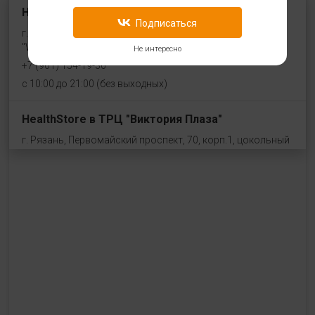
HealthStore на ул. Угличская
Подписаться
г. Ярославль, ул. Угличская, 8/46, рядом со входом в
"WeiderSport"
Не интересно
+7 (961) 154-19-36
с 10:00 до 21:00 (без выходных)
HealthStore в ТРЦ "Виктория Плаза"
г. Рязань, Первомайский проспект, 70, корп.1, цокольный
этаж, рядом со входом "Эльдорадо"
+7 (910) 969-41-14
с 10:00 до 22:00 (без выходных)
HealthStore в ТРЦ "Ковров-Молл"
г. Ковров, ул. Лопатина 7а, второй этаж, слева от
магазина "СпортМастер"
+ 7 (903) 645-25-85
с 10:00 до 21:00 (без выходных)