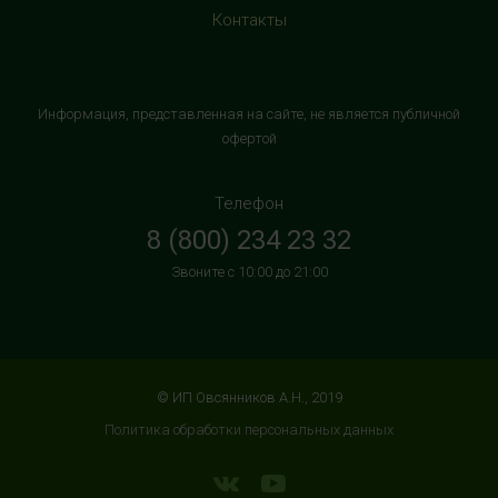
Контакты
HealthStore в ТРК "Торговый Квартал"
Домодедово
г. Домодедово, Каширское шоссе, 3А, второй этаж, рядом
Информация, представленная на сайте, не является публичной
с кинотеатром "Матрица"
офертой
+7 (965) 729-01-40
с 10:00 до 22:00 (без выходных)
Телефон
8 (800) 234 23 32
HealthStore в ТРЦ "АУРА"
Звоните с 10:00 до 21:00
г. Ярославль, ул. Победы, 41, цокольный этаж, напротив
магазина "СпортМастер"
+7 (960) 537-85-85
с 10:00 до 22:00 (без выходных)
© ИП Овсянников А.Н., 2019
HealthStore + ФИТНЕС-БАР в ТРЦ "ИЮНЬ"
Политика обработки персональных данных
г. Мытищи, ул. Мира, стр. 51, 2 этаж, рядом со входом в
фитнес-клуб "DDX Fitness"
+7 (966) 169-76-17