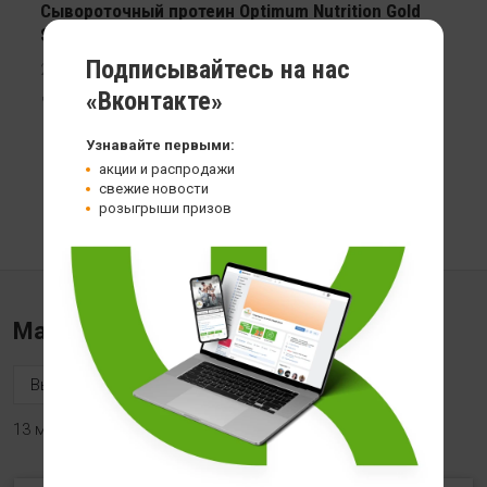
Сывороточный протеин Optimum Nutrition Gold
Standard 100% Whey Protein
Подписывайтесь на нас
2270 гр
«Вконтакте»
14 999
Узнавайте первыми:
акции и распродажи
свежие новости
розыгрыши призов
Магазины «Health store»
13 магазинов