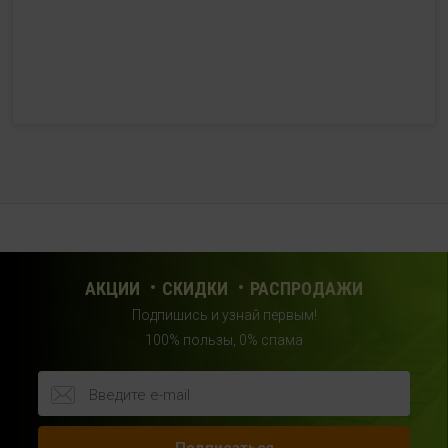
HealthStore + ФИТНЕС-БАР в ТРЦ "Красный кит"
г. Мытищи, Шараповский проезд, вл. 2, третий этаж,
рядом со входом в фитнес-клуб "DDX Fitness"
+7 (969) 017-86-26
с 10:00 до 22:00 (без выходных)
HealthStore в ТРЦ "Саларис"
г.Москва, 23 км, Киевское шоссе, 1, второй этаж, рядом с
фитнес-клубом "DDX"
+7 (963) 682-32- 02
с 10:00 до 22:00 (без выходных)
АКЦИИ
СКИДКИ
РАСПРОДАЖИ
Подпишись и узнай первым!
HealthStore в ТРЦ "Райкин Плаза"
100% пользы, 0% спама
г.Москва, Шереметьевская ул., 6, корп. 1, цокольный
этаж, по пути следования в фитнес-клуб "Spirit Fitness"
+7 (963) 682-31-94
с 10:00 до 22:00 (без выходных)