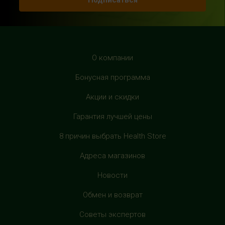
Подписаться
HealthStore в ТРЦ "Рио Дмитровка"
г. Москва, Дмитровское шоссе, 163 корп. А, второй этаж,
рядом с фуд-кортом
+7 (905) 137-87-04
О компании
с 10:00 до 22:00 (без выходных)
Бонусная программа
HealthStore в ТРЦ "Филион"
Акции и скидки
г. Москва, Багратионовский проезд, 5, третий этаж,
Гарантия лучшей цены
рядом с фуд-кортом
+7 (905) 638-52-34
8 причин выбрать Health Store
с 10:00 до 22:00 (без выходных)
Адреса магазинов
HealthStore в ТРЦ "Витте Молл"
Новости
г. Москва, ул. Веневская, 6, второй этаж, рядом с
магазином "М.Видео"
Обмен и возврат
+7 (906) 525 14 01
Советы экспертов
с 10:00 до 22:00 (без выходных)