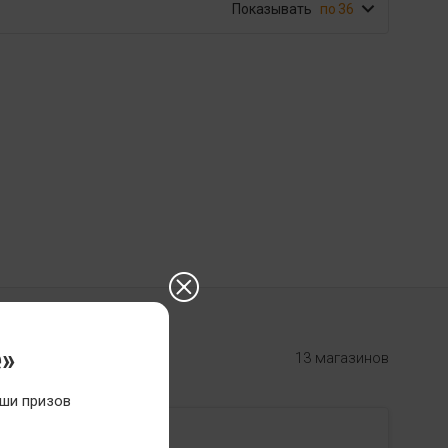
Показывать
36
е»
13 магазинов
ши призов