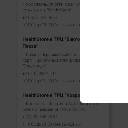
г. Ярославль, ул. Угличская, 8/46, рядом
со входом в "WeiderSport"
+7 (961) 154-19-36
с 10:00 до 21:00 (без выходных)
HealthStore в ТРЦ "Виктория
Плаза"
г. Рязань, Первомайский проспект, 70,
корп.1, цокольный этаж, рядом со входом
"Эльдорадо"
+7 (910) 969-41-14
с 10:00 до 22:00 (без выходных)
HealthStore в ТРЦ "Ковров-Молл"
г. Ковров, ул. Лопатина 7а, второй этаж,
слева от магазина "СпортМастер"
+ 7 (903) 645-25-85
с 10:00 до 21:00 (без выходных)