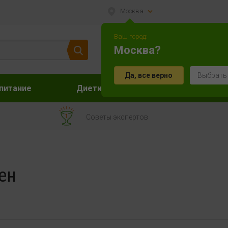
Москва
Ваш город:
Москва?
Да, все верно
Выбрать
питание
Диетическое питание
Акс
Советы экспертов
ен