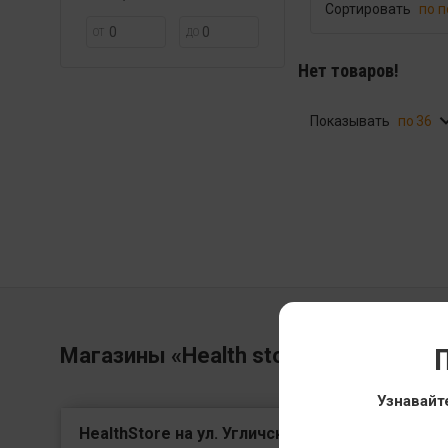
Сортировать
по 
ОТ
ДО
Нет товаров!
Показывать
36
П
Магазины «Health store»
Выбрать гор
Узнавайт
HealthStore на ул. Угличская