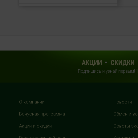
HealthStore + ФИТНЕС-БАР в ТРЦ
"Красный кит"
г. Мытищи, Шараповский проезд, вл. 2,
третий этаж, рядом со входом в фитнес-
клуб "DDX Fitness"
+7 (969) 017-86-26
с 10:00 до 22:00 (без выходных)
АКЦИИ
СКИДКИ
Подпишись и узнай первым! 
HealthStore в ТРЦ "Саларис"
г.Москва, 23 км, Киевское шоссе, 1,
второй этаж, рядом с фитнес-клубом
"DDX"
+7 (963) 682-32- 02
О компании
Новости
с 10:00 до 22:00 (без выходных)
Бонусная программа
Обмен и во
HealthStore в ТРЦ "Райкин Плаза"
Акции и скидки
Советы эк
г.Москва, Шереметьевская ул., 6, корп. 1,