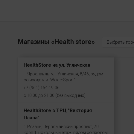
Магазины «Health store»
Выбрать гор
HealthStore на ул. Угличская
г. Ярославль, ул. Угличская, 8/46, рядом
со входом в "WeiderSport"
+7 (961) 154-19-36
с 10:00 до 21:00 (без выходных)
HealthStore в ТРЦ "Виктория
Плаза"
г. Рязань, Первомайский проспект, 70,
корп.1, цокольный этаж, рядом со входом