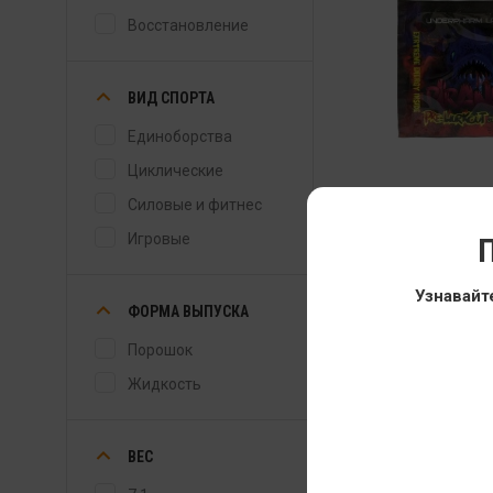
Восстановление
ВИД СПОРТА
Единоборства
Циклические
Предтренирово
Силовые и фитнес
комплекс Under
Игровые
П
Labs Piranha
7.1 гр
Узнавайт
299
ФОРМА ВЫПУСКА
Порошок
Жидкость
Лучшая цена
ВЕС