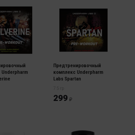
нировочный
Предтренировочный
 Underpharm
комплекс Underpharm
erine
Labs Spartan
7.5 гр
299