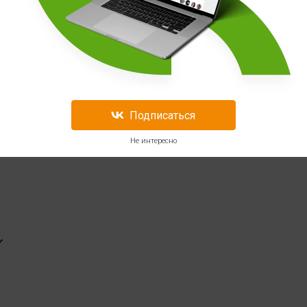
чный
. -
Подписаться
ut Ignited
Не интересно