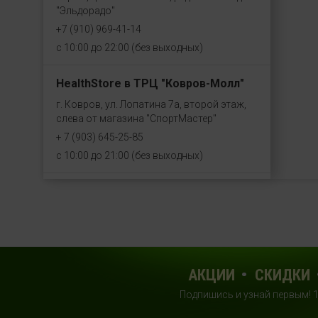
"Эльдорадо"
+7 (910) 969-41-14
с 10:00 до 22:00 (без выходных)
HealthStore в ТРЦ "Ковров-Молл"
г. Ковров, ул. Лопатина 7а, второй этаж,
слева от магазина "СпортМастер"
+ 7 (903) 645-25-85
с 10:00 до 21:00 (без выходных)
HealthStore + ФИТНЕС-БАР в ТРЦ
"Красный кит"
г. Мытищи, Шараповский проезд, вл. 2,
третий этаж, рядом со входом в фитнес-
клуб "DDX Fitness"
АКЦИИ
СКИДКИ
+7 (969) 017-86-26
с 10:00 до 22:00 (без выходных)
Подпишись и узнай первым! 