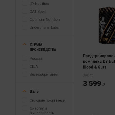
DY Nutrition
GAT Sport
Optimum Nutrition
Underpharm Labs
СТРАНА
ПРОИЗВОДСТВА
Предтренирово
Россия
комплекс DY Nutr
США
Blood & Guts
Великобритания
398 гр
3 599
ЦЕЛЬ
Силовые показатели
Энергия и
выносливость