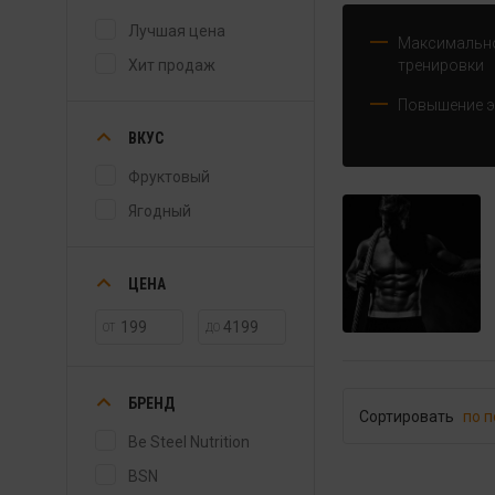
Лучшая цена
Максимально
Хит продаж
тренировки
Повышение э
ВКУС
Фруктовый
Ягодный
ЦЕНА
ОТ
ДО
БРЕНД
Сортировать
по 
Be Steel Nutrition
BSN