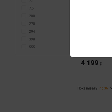
7.1
7.5
200
270
294
Предтренирово
398
комплекс BSN N.O
Xplode Pre-Worko
555
555 гр
4 199
Показывать
36