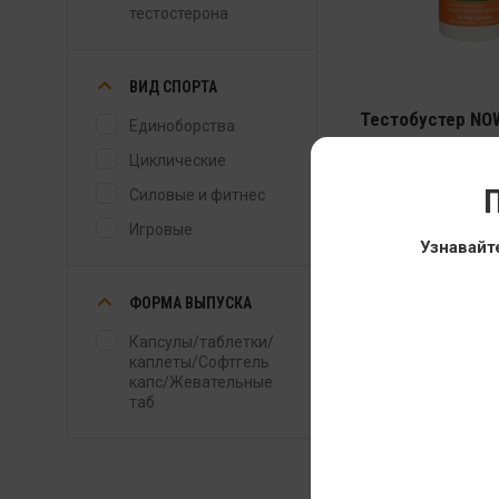
тестостерона
ВИД СПОРТА
Тестобустер NO
Единоборства
TestoJack 200
Циклические
60 кап
П
Силовые и фитнес
2 999
2 399
Игровые
Узнавайт
ФОРМА ВЫПУСКА
Капсулы/таблетки/
каплеты/Софтгель
капс/Жевательные
таб