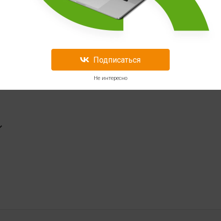
ibulus
Экдистерон Everbuild
Nutrition Ecdysterone 250
Подписаться
90 кап
1 869
Не интересно