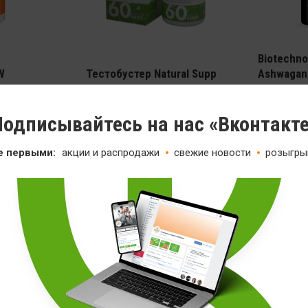
Тестобус
Biotechno
W
Тестобустер Natural Supp
Ashwagand
ZMA
Extract
60 кап
60 кап
одписывайтесь на нас «Вконтакт
1 199
1
--25%
1 399
е первыми:
акции и распродажи
свежие новости
розыгры