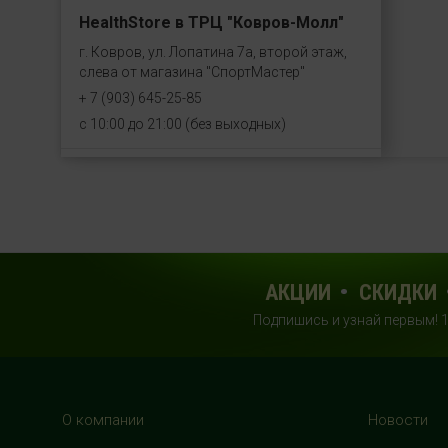
HealthStore в ТРЦ "Ковров-Молл"
г. Ковров, ул. Лопатина 7а, второй этаж,
слева от магазина "СпортМастер"
+ 7 (903) 645-25-85
с 10:00 до 21:00 (без выходных)
HealthStore + ФИТНЕС-БАР в ТРЦ
"Красный кит"
г. Мытищи, Шараповский проезд, вл. 2,
третий этаж, рядом со входом в фитнес-
клуб "DDX Fitness"
АКЦИИ
СКИДКИ
+7 (969) 017-86-26
с 10:00 до 22:00 (без выходных)
Подпишись и узнай первым! 
HealthStore в ТРЦ "Саларис"
г.Москва, 23 км, Киевское шоссе, 1,
О компании
Новости
второй этаж, рядом с фитнес-клубом
"DDX"