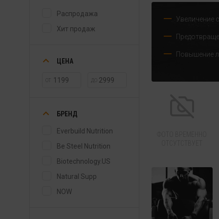
Распродажа
Увеличение 
Хит продаж
Предотвраще
Повышение л
ЦЕНА
ОТ
ДО
БРЕНД
Everbuild Nutrition
ФОТО ВРЕМЕННО
ОТСУТСТВУЕТ
Be Steel Nutrition
Biotechnology.US
Natural Supp
NOW