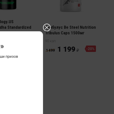
тер
logy.US
ha Standardized
Трибулус Be Steel Nutrition
Tribulus Caps 1500мг
90 кап
е»
 259
1 199
-10%
-20%
1 499
ши призов