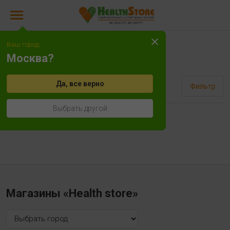
Ваш город:
Астаксантин
Москва?
Да, все верно
Сортировать
Фильтр
Выбрать другой
Нет товаров!
Магазины «Health store»