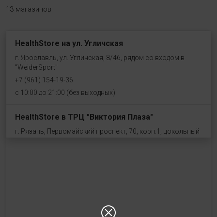
13 магазинов
HealthStore на ул. Угличская
г. Ярославль, ул. Угличская, 8/46, рядом со входом в
"WeiderSport"
+7 (961) 154-19-36
с 10:00 до 21:00 (без выходных)
HealthStore в ТРЦ "Виктория Плаза"
г. Рязань, Первомайский проспект, 70, корп.1, цокольный
этаж, рядом со входом "Эльдорадо"
+7 (910) 969-41-14
с 10:00 до 22:00 (без выходных)
HealthStore в ТРЦ "Ковров-Молл"
г. Ковров, ул. Лопатина 7а, второй этаж, слева от
магазина "СпортМастер"