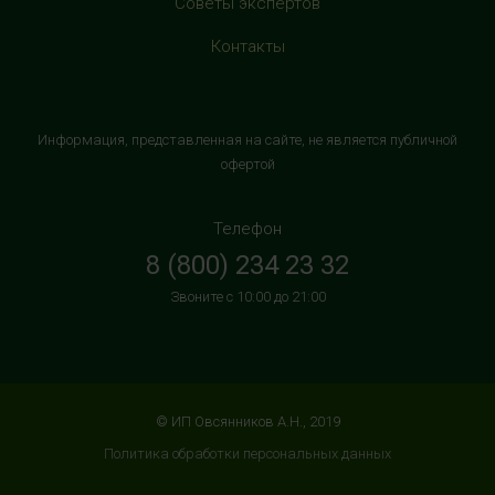
Советы экспертов
магазином "М.Видео"
+7 (906) 525 14 01
Контакты
с 10:00 до 22:00 (без выходных)
HealthStore в ТРК "Торговый Квартал"
Информация, представленная на сайте, не является публичной
Домодедово
офертой
г. Домодедово, Каширское шоссе, 3А, второй этаж, рядом
с кинотеатром "Матрица"
Телефон
+7 (965) 729-01-40
8 (800) 234 23 32
с 10:00 до 22:00 (без выходных)
Звоните с 10:00 до 21:00
HealthStore в ТРЦ "АУРА"
г. Ярославль, ул. Победы, 41, цокольный этаж, напротив
магазина "СпортМастер"
+7 (960) 537-85-85
© ИП Овсянников А.Н., 2019
с 10:00 до 22:00 (без выходных)
Политика обработки персональных данных
HealthStore + ФИТНЕС-БАР в ТРЦ "ИЮНЬ"