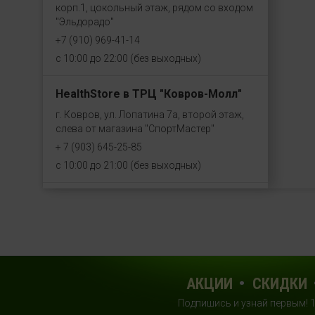
корп.1, цокольный этаж, рядом со входом
"Эльдорадо"
+7 (910) 969-41-14
с 10:00 до 22:00 (без выходных)
HealthStore в ТРЦ "Ковров-Молл"
г. Ковров, ул. Лопатина 7а, второй этаж,
слева от магазина "СпортМастер"
+ 7 (903) 645-25-85
с 10:00 до 21:00 (без выходных)
HealthStore + ФИТНЕС-БАР в ТРЦ
"Красный кит"
г. Мытищи, Шараповский проезд, вл. 2,
третий этаж, рядом со входом в фитнес-
клуб "DDX Fitness"
АКЦИИ
СКИДКИ
+7 (969) 017-86-26
с 10:00 до 22:00 (без выходных)
Подпишись и узнай первым! 