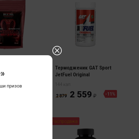
ник Be Steel
Термодженик GAT Sport
е»
Cobra Black
JetFuel Original
144 кап
ши призов
2 559
-20%
-11%
2 879
Распродажа