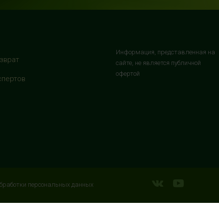
Информация, представленная на
зврат
сайте, не является публичной
офертой
спертов
бработки персональных данных