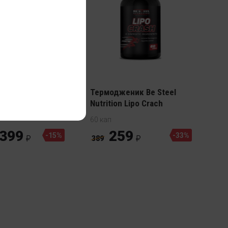
ник Cloma
boratories
ne Original 25
Термодженик Be Steel
k
Nutrition Lipo Crach
60 кап
 399
259
-15%
-33%
389