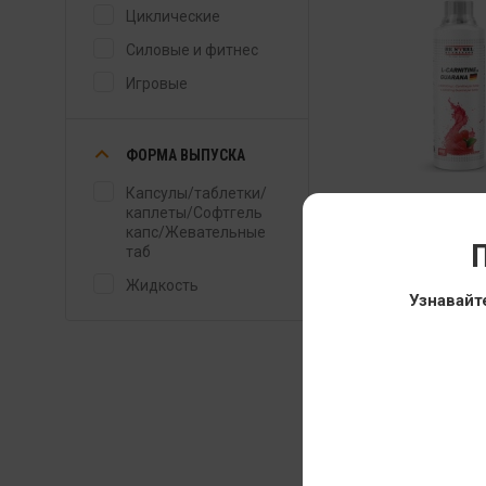
Циклические
Силовые и фитнес
Игровые
ФОРМА ВЫПУСКА
Капсулы/таблетки/
Термодженик Be
каплеты/Софтгель
капс/Жевательные
Nutrition L-Carnit
П
таб
Guarana
Жидкость
500 мл
Узнавайт
1 899
Распродажа