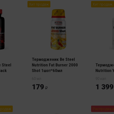
Хит продаж
Хит продаж
Термодженик Be Steel
 Steel
Nutrition Fat Burner 2000
Термодже
lack
Shot 1шот*60мл
Nutrition
60 мл
90 кап
179
1 399
продаж
Распродажа