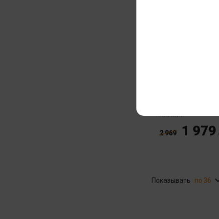
Термодженик C
Pharma Laborator
Methyldrene Orig
ECA Stack
100 кап
1 979
2 969
Показывать
36