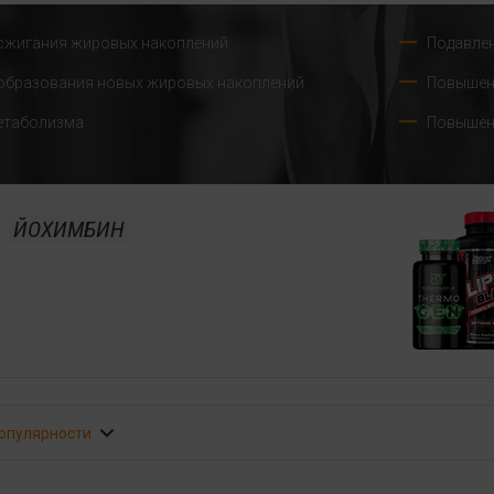
сжигания жировых накоплений
Подавлен
образования новых жировых накоплений
Повышен
етаболизма
Повышен
ЙОХИМБИН
популярности