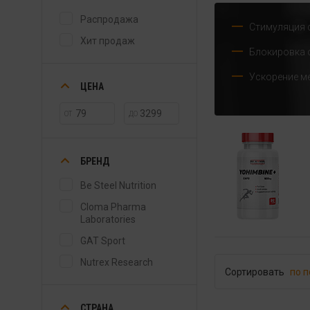
Распродажа
Стимуляция 
Хит продаж
Блокировка 
Ускорение м
ЦЕНА
ОТ
ДО
БРЕНД
Be Steel Nutrition
Cloma Pharma
Laboratories
GAT Sport
Nutrex Research
Сортировать
по 
СТРАНА