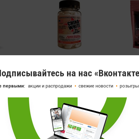
 Steel
Термодженик Cloma
ine &
Pharma Laboratories China
Термодже
одписывайтесь на нас «Вконтакт
White 25мг
Nutrition 
100 таб
2 кап
е первыми:
акции и распродажи
свежие новости
розыгры
3 299
79
99
Распродажа