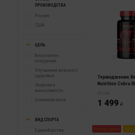
ПРОИЗВОДСТВА
Россия
США
ЦЕЛЬ
Безопасное
похудение
Улучшение мужского
здоровья
Термодженик Be
Nutrition Cobra B
Энергия и
выносливость
60 кап
Снижение веса
1 499
ВИД СПОРТА
Распродажа
Хит 
Единоборства