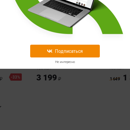
loma
Термодже
ies
Pharma La
Подписаться
inal 25
Термодженик Nutrex
Methyldre
Research Lipo-6 Black
Elite Stac
Не интересно
120 кап
100 кап
3 199
1
-33%
1 649