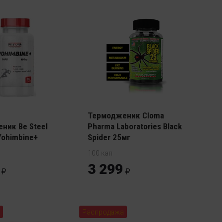
Термодженик Cloma
ник Be Steel
Pharma Laboratories Black
 Yohimbine+
Spider 25мг
100 кап
3 299
Распродажа