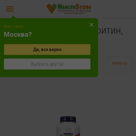
Ваш город:
Глюкозамин, хондроитин,
Москва?
МСМ
Да, все верно
Сортировать
Фильтр
Выбрать другой