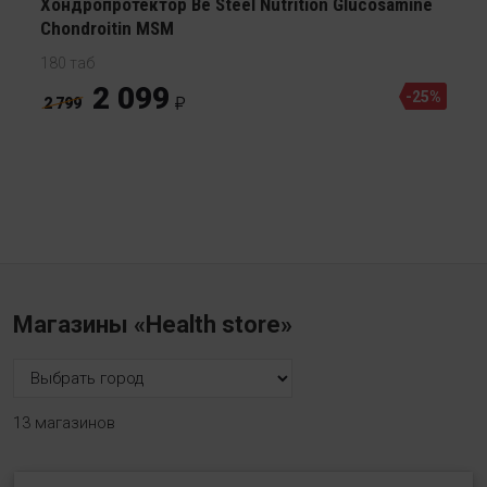
Хондропротектор Be Steel Nutrition Glucosamine
Chondroitin MSM
180 таб
2 099
-25%
2 799
Магазины «Health store»
13 магазинов