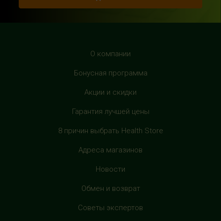
HealthStore в ТРЦ "Рио Дмитровка"
г. Москва, Дмитровское шоссе, 163 корп. А, второй этаж,
рядом с фуд-кортом
+7 (905) 137-87-04
О компании
с 10:00 до 22:00 (без выходных)
Бонусная программа
HealthStore в ТРЦ "Филион"
Акции и скидки
г. Москва, Багратионовский проезд, 5, третий этаж,
Гарантия лучшей цены
рядом с фуд-кортом
+7 (905) 638-52-34
8 причин выбрать Health Store
с 10:00 до 22:00 (без выходных)
Адреса магазинов
HealthStore в ТРЦ "Витте Молл"
Новости
г. Москва, ул. Веневская, 6, второй этаж, рядом с
магазином "М.Видео"
Обмен и возврат
+7 (906) 525 14 01
Советы экспертов
с 10:00 до 22:00 (без выходных)