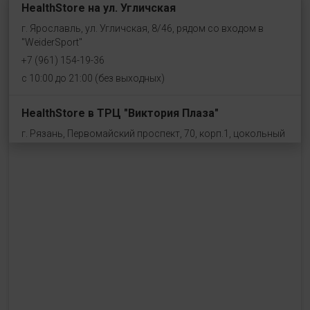
HealthStore на ул. Угличская
г. Ярославль, ул. Угличская, 8/46, рядом со входом в
"WeiderSport"
+7 (961) 154-19-36
с 10:00 до 21:00 (без выходных)
HealthStore в ТРЦ "Виктория Плаза"
г. Рязань, Первомайский проспект, 70, корп.1, цокольный
этаж, рядом со входом "Эльдорадо"
+7 (910) 969-41-14
с 10:00 до 22:00 (без выходных)
HealthStore в ТРЦ "Ковров-Молл"
г. Ковров, ул. Лопатина 7а, второй этаж, слева от
магазина "СпортМастер"
+ 7 (903) 645-25-85
с 10:00 до 21:00 (без выходных)