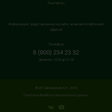
Контакты
HealthStore в ТРК "Торговый Квартал"
Домодедово
г. Домодедово, Каширское шоссе, 3А, второй этаж, рядом
Информация, представленная на сайте, не является публичной
с кинотеатром "Матрица"
офертой
+7 (965) 729-01-40
с 10:00 до 22:00 (без выходных)
Телефон
8 (800) 234 23 32
HealthStore в ТРЦ "АУРА"
Звоните с 10:00 до 21:00
г. Ярославль, ул. Победы, 41, цокольный этаж, напротив
магазина "СпортМастер"
+7 (960) 537-85-85
с 10:00 до 22:00 (без выходных)
© ИП Овсянников А.Н., 2019
HealthStore + ФИТНЕС-БАР в ТРЦ "ИЮНЬ"
Политика обработки персональных данных
г. Мытищи, ул. Мира, стр. 51, 2 этаж, рядом со входом в
фитнес-клуб "DDX Fitness"
+7 (966) 169-76-17