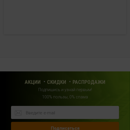
HealthStore + ФИТНЕС-БАР в ТРЦ "Красный кит"
г. Мытищи, Шараповский проезд, вл. 2, третий этаж,
рядом со входом в фитнес-клуб "DDX Fitness"
+7 (969) 017-86-26
с 10:00 до 22:00 (без выходных)
HealthStore в ТРЦ "Саларис"
г.Москва, 23 км, Киевское шоссе, 1, второй этаж, рядом с
фитнес-клубом "DDX"
+7 (963) 682-32- 02
с 10:00 до 22:00 (без выходных)
АКЦИИ
СКИДКИ
РАСПРОДАЖИ
Подпишись и узнай первым!
HealthStore в ТРЦ "Райкин Плаза"
100% пользы, 0% спама
г.Москва, Шереметьевская ул., 6, корп. 1, цокольный
этаж, по пути следования в фитнес-клуб "Spirit Fitness"
+7 (963) 682-31-94
с 10:00 до 22:00 (без выходных)
Подписаться