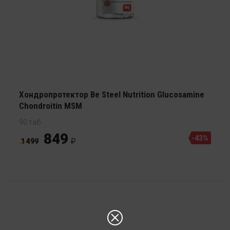
Хондропротектор Be Steel Nutrition Glucosamine
Chondroitin MSM
90 таб
849
-43%
1 499