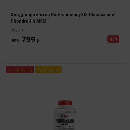
Хондропротектор Biotechnology.US Glucosamine
Chondroitin MSM
90 кап
799
-11%
899
Распродажа
Хит продаж