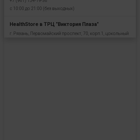
+7 (961) 154-19-36
с 10:00 до 21:00 (без выходных)
HealthStore в ТРЦ "Виктория Плаза"
г. Рязань, Первомайский проспект, 70, корп.1, цокольный
этаж, рядом со входом "Эльдорадо"
+7 (910) 969-41-14
с 10:00 до 22:00 (без выходных)
HealthStore в ТРЦ "Ковров-Молл"
г. Ковров, ул. Лопатина 7а, второй этаж, слева от
магазина "СпортМастер"
+ 7 (903) 645-25-85
с 10:00 до 21:00 (без выходных)
HealthStore + ФИТНЕС-БАР в ТРЦ "Красный кит"
г. Мытищи, Шараповский проезд, вл. 2, третий этаж,
рядом со входом в фитнес-клуб "DDX Fitness"