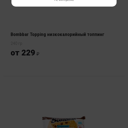
Bombbar Topping низкокалорийный топпинг
240 гр
от 229