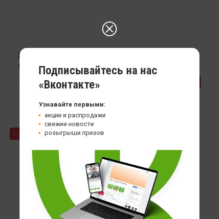
Мелатонин Be Steel Nutrition Melatonin Maximum
Strength 10мг
Подписывайтесь на нас
359
«Вконтакте»
-28%
499
Узнавайте первыми:
акции и распродажи
свежие новости
розыгрыши призов
Распродажа
Хит продаж