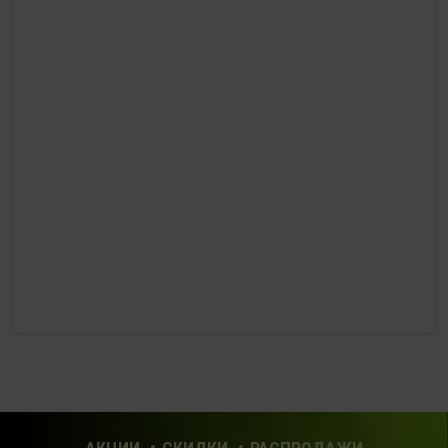
+7 (910) 969-41-14
с 10:00 до 22:00 (без выходных)
HealthStore в ТРЦ "Ковров-Молл"
г. Ковров, ул. Лопатина 7а, второй этаж, слева от
магазина "СпортМастер"
+ 7 (903) 645-25-85
с 10:00 до 21:00 (без выходных)
HealthStore + ФИТНЕС-БАР в ТРЦ "Красный кит"
г. Мытищи, Шараповский проезд, вл. 2, третий этаж,
рядом со входом в фитнес-клуб "DDX Fitness"
+7 (969) 017-86-26
с 10:00 до 22:00 (без выходных)
HealthStore в ТРЦ "Саларис"
г.Москва, 23 км, Киевское шоссе, 1, второй этаж, рядом с
фитнес-клубом "DDX"