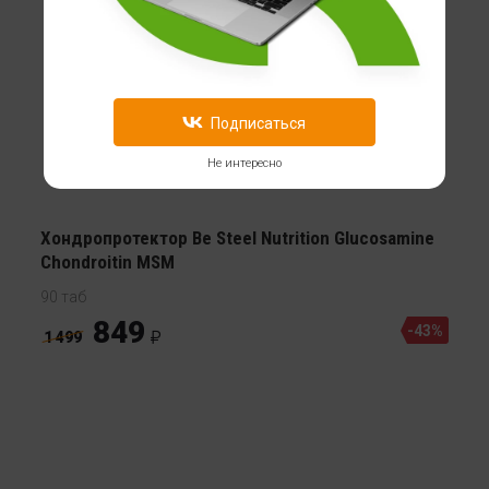
Подписаться
Не интересно
Хондропротектор Be Steel Nutrition Glucosamine
Chondroitin MSM
90 таб
849
-43%
1 499