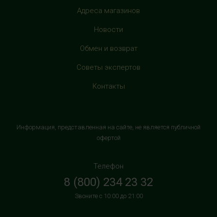
+7 (905) 638-52-34
Адреса магазинов
с 10:00 до 22:00 (без выходных)
Новости
HealthStore в ТРЦ "Витте Молл"
Обмен и возврат
г. Москва, ул. Веневская, 6, второй этаж, рядом с
Советы экспертов
магазином "М.Видео"
+7 (906) 525 14 01
Контакты
с 10:00 до 22:00 (без выходных)
HealthStore в ТРК "Торговый Квартал"
Информация, представленная на сайте, не является публичной
Домодедово
офертой
г. Домодедово, Каширское шоссе, 3А, второй этаж, рядом
с кинотеатром "Матрица"
Телефон
+7 (965) 729-01-40
8 (800) 234 23 32
с 10:00 до 22:00 (без выходных)
Звоните с 10:00 до 21:00
HealthStore в ТРЦ "АУРА"