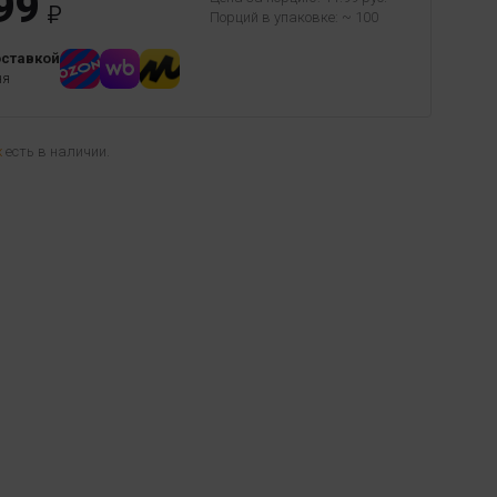
99
Порций в упаковке: ~ 100
оставкой
ня
х
есть в наличии.