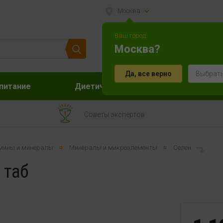
Москва
Ваш город:
Москва?
Да, все верно
Выбрать
питание
Диетическое питание
Акс
Советы экспертов
мины и минералы
Минералы и микроэлементы
Селен
 таб