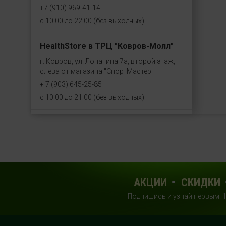
+7 (910) 969-41-14
с 10:00 до 22:00 (без выходных)
HealthStore в ТРЦ "Ковров-Молл"
г. Ковров, ул. Лопатина 7а, второй этаж,
слева от магазина "СпортМастер"
+ 7 (903) 645-25-85
с 10:00 до 21:00 (без выходных)
HealthStore + ФИТНЕС-БАР в ТРЦ
"Красный кит"
г. Мытищи, Шараповский проезд, вл. 2,
третий этаж, рядом со входом в фитнес-
клуб "DDX Fitness"
АКЦИИ
СКИДКИ
+7 (969) 017-86-26
с 10:00 до 22:00 (без выходных)
Подпишись и узнай первым! 
HealthStore в ТРЦ "Саларис"