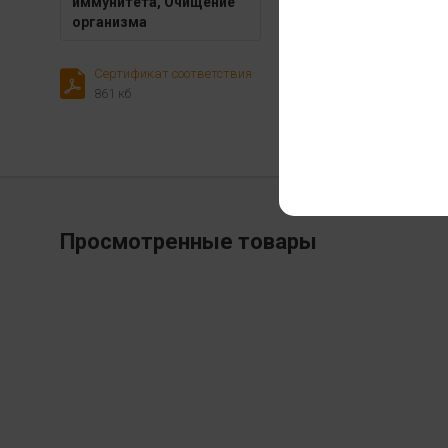
иммунитета, Очищение
Ревматоидный арт
организма
Заболевания щито
Сертификат соответствия
861 кб
Просмотренные товары