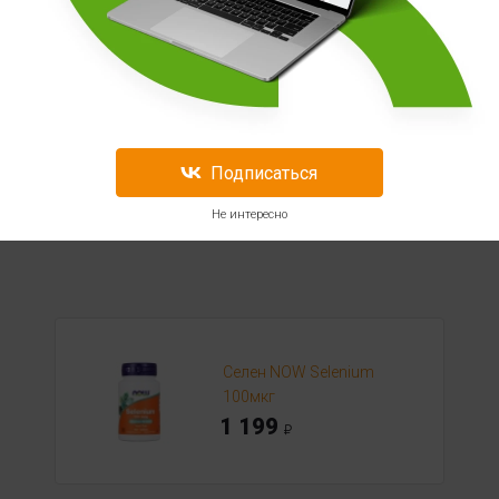
рит.
видной железы.
Подписаться
Не интересно
Селен NOW Selenium
100мкг
1 199