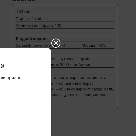
100 таб
Порция: 1 таб
Количество порций: 100
В одной порции
Селен (L-селенометионин)
100 мкг 143%
%РСН - рекомендуемая суточная норма
е»
потребления при диете 2000 ккал/сутки
ши призов
Ингредиенты: целлюлоза, стеариновая кислота
(растительный источник), магния стеарат
(растительный источник). Не содержит: сахар, соль,
крахмал, дрожжи, пшеницу, глютен, сою, молоко,
яйца, кукурузу