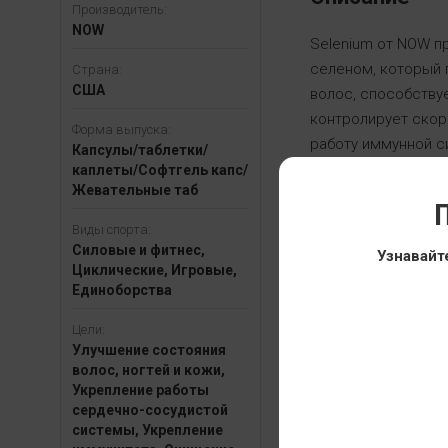
Производитель:
NOW
Selenium от NOW п
селеном, который 
Страна:
США
волос, способству
контролирует скор
Форма выпуска:
работу иммунной с
Капсулы/таблетки/
показали, что сел
каплеты/Софтгель капс/
Жевательные таб
уменьшить смертно
П
Виды спорта:
Показания к прим
Силовые и фитнес,
Узнавайт
Циклические, Игровые,
Аутоиммунные заб
Единоборства
Катаракта.
Цели:
Заболевания серд
Улучшение состояния
Увеличение предс
волос, ногтей и кожи,
Рассеянный склер
Укрепление работы
Мышечная дистро
сердечно-сосудистой
системы, Укрепление
Онкологические за