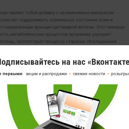
редставляет собой добавку с незаменимым минералом -
помогает поддерживать нормальное состояние кожи и
ет нормализации функции щитовидной железы. Этот минерал
ость метаболических процессов организма, улучшает
истемы, препятствует процессу старения. Исследования
ен способен снизить заболеваемость раком почти на 40% и
сть от рака на 50%.
одписывайтесь на нас «Вконтакт
енению:
е первыми:
акции и распродажи
свежие новости
розыгры
олевания.
ечно-сосудистой системы.
тательной железы.
оз.
фия.
болевания кожи, желудка, молочной железы.