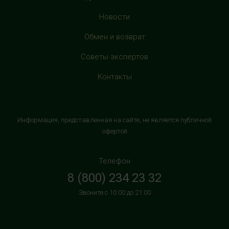
с 10:00 до 22:00 (без выходных)
Новости
HealthStore в ТРЦ "Витте Молл"
Обмен и возврат
г. Москва, ул. Веневская, 6, второй этаж, рядом с
Советы экспертов
магазином "М.Видео"
+7 (906) 525 14 01
Контакты
с 10:00 до 22:00 (без выходных)
HealthStore в ТРК "Торговый Квартал"
Информация, представленная на сайте, не является публичной
Домодедово
офертой
г. Домодедово, Каширское шоссе, 3А, второй этаж, рядом
с кинотеатром "Матрица"
Телефон
+7 (965) 729-01-40
8 (800) 234 23 32
с 10:00 до 22:00 (без выходных)
Звоните с 10:00 до 21:00
HealthStore в ТРЦ "АУРА"
г. Ярославль, ул. Победы, 41, цокольный этаж, напротив
магазина "СпортМастер"