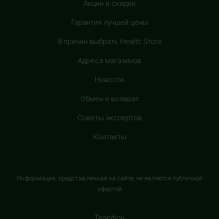
Акции и скидки
Гарантия лучшей цены
HealthStore в ТРЦ "Филион"
г. Москва, Багратионовский проезд, 5, третий этаж,
8 причин выбрать Health Store
рядом с фуд-кортом
+7 (905) 638-52-34
Адреса магазинов
с 10:00 до 22:00 (без выходных)
Новости
HealthStore в ТРЦ "Витте Молл"
Обмен и возврат
г. Москва, ул. Веневская, 6, второй этаж, рядом с
Советы экспертов
магазином "М.Видео"
+7 (906) 525 14 01
Контакты
с 10:00 до 22:00 (без выходных)
HealthStore в ТРК "Торговый Квартал"
Информация, представленная на сайте, не является публичной
Домодедово
офертой
г. Домодедово, Каширское шоссе, 3А, второй этаж, рядом
с кинотеатром "Матрица"
Телефон