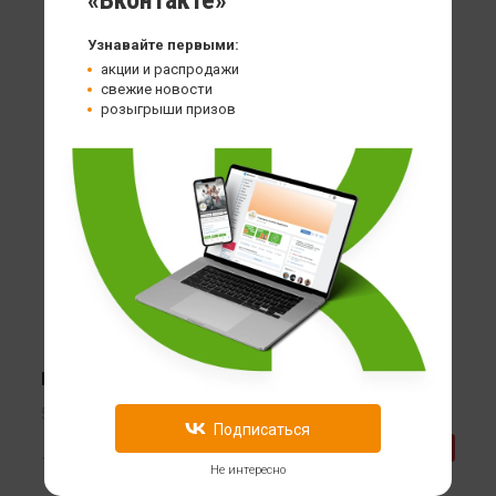
«Вконтакте»
Узнавайте первыми:
акции и распродажи
свежие новости
розыгрыши призов
HealthStore бутылка для воды KW8120-2
500 мл
Подписаться
349
-42%
599
Не интересно