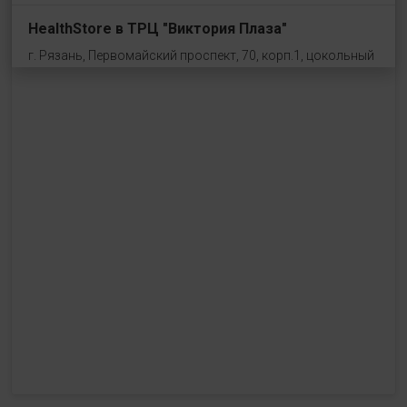
HealthStore в ТРЦ "Виктория Плаза"
г. Рязань, Первомайский проспект, 70, корп.1, цокольный
этаж, рядом со входом "Эльдорадо"
+7 (910) 969-41-14
с 10:00 до 22:00 (без выходных)
HealthStore в ТРЦ "Ковров-Молл"
г. Ковров, ул. Лопатина 7а, второй этаж, слева от
магазина "СпортМастер"
+ 7 (903) 645-25-85
с 10:00 до 21:00 (без выходных)
HealthStore + ФИТНЕС-БАР в ТРЦ "Красный кит"
г. Мытищи, Шараповский проезд, вл. 2, третий этаж,
рядом со входом в фитнес-клуб "DDX Fitness"
+7 (969) 017-86-26
с 10:00 до 22:00 (без выходных)