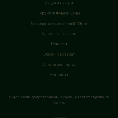
с 10:00 до 22:00 (без выходных)
Акции и скидки
Гарантия лучшей цены
HealthStore в ТРЦ "Филион"
г. Москва, Багратионовский проезд, 5, третий этаж,
8 причин выбрать Health Store
рядом с фуд-кортом
+7 (905) 638-52-34
Адреса магазинов
с 10:00 до 22:00 (без выходных)
Новости
HealthStore в ТРЦ "Витте Молл"
Обмен и возврат
г. Москва, ул. Веневская, 6, второй этаж, рядом с
Советы экспертов
магазином "М.Видео"
+7 (906) 525 14 01
Контакты
с 10:00 до 22:00 (без выходных)
HealthStore в ТРК "Торговый Квартал"
Информация, представленная на сайте, не является публичной
Домодедово
офертой
г. Домодедово, Каширское шоссе, 3А, второй этаж, рядом
с кинотеатром "Матрица"