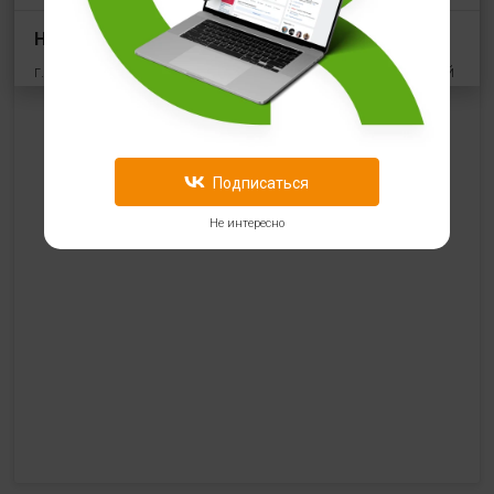
HealthStore в ТРЦ "Виктория Плаза"
г. Рязань, Первомайский проспект, 70, корп.1, цокольный
этаж, рядом со входом "Эльдорадо"
+7 (910) 969-41-14
с 10:00 до 22:00 (без выходных)
Подписаться
HealthStore в ТРЦ "Ковров-Молл"
Не интересно
г. Ковров, ул. Лопатина 7а, второй этаж, слева от
магазина "СпортМастер"
+ 7 (903) 645-25-85
с 10:00 до 21:00 (без выходных)
HealthStore + ФИТНЕС-БАР в ТРЦ "Красный кит"
г. Мытищи, Шараповский проезд, вл. 2, третий этаж,
рядом со входом в фитнес-клуб "DDX Fitness"
+7 (969) 017-86-26
с 10:00 до 22:00 (без выходных)