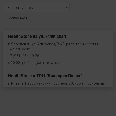
13 магазинов
HealthStore на ул. Угличская
г. Ярославль, ул. Угличская, 8/46, рядом со входом в
"WeiderSport"
+7 (961) 154-19-36
с 10:00 до 21:00 (без выходных)
HealthStore в ТРЦ "Виктория Плаза"
г. Рязань, Первомайский проспект, 70, корп.1, цокольный
этаж, рядом со входом "Эльдорадо"
+7 (910) 969-41-14
с 10:00 до 22:00 (без выходных)
HealthStore в ТРЦ "Ковров-Молл"