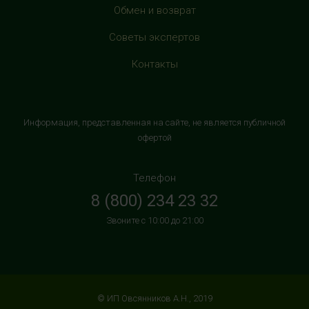
HealthStore в ТРЦ "Витте Молл"
Обмен и возврат
г. Москва, ул. Веневская, 6, второй этаж, рядом с
Советы экспертов
магазином "М.Видео"
+7 (906) 525 14 01
Контакты
с 10:00 до 22:00 (без выходных)
HealthStore в ТРК "Торговый Квартал"
Информация, представленная на сайте, не является публичной
Домодедово
офертой
г. Домодедово, Каширское шоссе, 3А, второй этаж, рядом
с кинотеатром "Матрица"
Телефон
+7 (965) 729-01-40
8 (800) 234 23 32
с 10:00 до 22:00 (без выходных)
Звоните с 10:00 до 21:00
HealthStore в ТРЦ "АУРА"
г. Ярославль, ул. Победы, 41, цокольный этаж, напротив
магазина "СпортМастер"
+7 (960) 537-85-85
© ИП Овсянников А.Н., 2019
с 10:00 до 22:00 (без выходных)