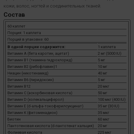
кожи, волос, ногтей и соединительных тканей.
Состав
60 каплет
Порция: 1 каплета
Порций в упаковке: 60
В одной порции содержится:
1 каплета
Витамин А (бета каротин, ацетат)
2 мг (5000 IU)
Витамин В1 (тиамина гидрохлорид)
5 мг
Витамин В2 (рибофлавин)1
10 мг
Ниацин (никотинамид)
40 мг
Витамин В6 (пиридоксин)
5 мг
Витамин В12
20 мкг
Витамин С (аскорбиновая кислота)
50 мг
Витамин D (холекальциферол)
100 мкг (400 IU)
Витамин Е (d-альфа-токоферилсукцинат)
35 мг (30 IU)
Витамин К (фитоменадион)
35 мкг
Биотин
60 мкг
Пантотеновая кислота (d-пантотенат кальция)
20 мг
Фолиевая кислота
225 мкг