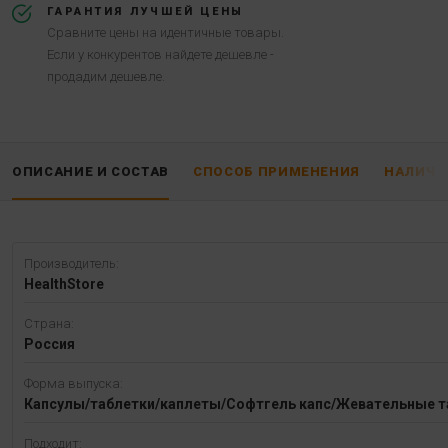
ГАРАНТИЯ ЛУЧШЕЙ ЦЕНЫ
Сравните цены на идентичные товары.
Если у конкурентов найдете дешевле -
продадим дешевле.
ОПИСАНИЕ И СОСТАВ
СПОСОБ ПРИМЕНЕНИЯ
НАЛИЧИ
Производитель:
HealthStore
Страна:
Россия
Форма выпуска:
Капсулы/таблетки/каплеты/Софтгель капс/Жевательные т
Подходит: