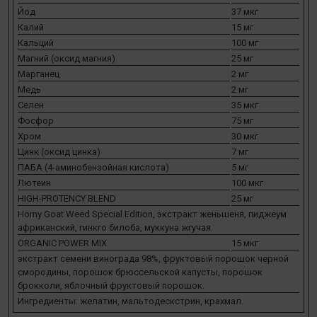
Йод
37 мкг
Калий
15 мг
Кальций
100 мг
Магний (оксид магния)
25 мг
Марганец
2 мг
Медь
2 мг
Селен
35 мкг
Фосфор
75 мг
Хром
30 мкг
Цинк (оксид цинка)
7 мг
ПАБА (4-аминобензойная кислота)
5 мг
Лютеин
100 мкг
HIGH-PROTENCY BLEND
25 мг
Horny Goat Weed Special Edition, экстракт женьшеня, пиджеум
африканский, гинкго билоба, муккуна жгучая.
ORGANIC POWER MIX
15 мкг
экстракт семени винограда 98%, фруктовый порошок черной
смородины, порошок брюссельской капусты, порошок
брокколи, яблочный фруктовый порошок.
Ингредиенты: желатин, мальтодескстрин, крахмал.