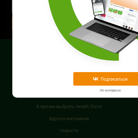
HealthStore в ТРЦ "Райкин Плаза"
г.Москва, Шереметьевская ул., 6, корп. 1, цокольный
этаж, по пути следования в фитнес-клуб "Spirit Fitness"
Подписаться
+7 (963) 682-31-94
с 10:00 до 22:00 (без выходных)
HealthStore в ТРЦ "Рио Дмитровка"
г. Москва, Дмитровское шоссе, 163 корп. А, второй этаж,
О компании
рядом с фуд-кортом
Бонусная программа
+7 (905) 137-87-04
Подписаться
с 10:00 до 22:00 (без выходных)
Акции и скидки
Не интересно
Гарантия лучшей цены
HealthStore в ТРЦ "Филион"
г. Москва, Багратионовский проезд, 5, третий этаж,
8 причин выбрать Health Store
рядом с фуд-кортом
Адреса магазинов
+7 (905) 638-52-34
с 10:00 до 22:00 (без выходных)
Новости