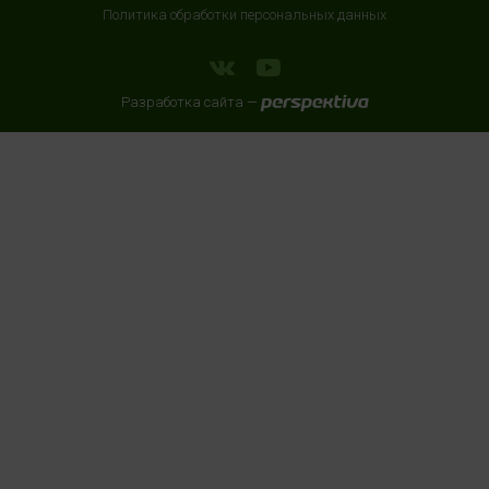
Политика обработки персональных данных
HealthStore + ФИТНЕС-БАР в ТРЦ "ИЮНЬ"
г. Мытищи, ул. Мира, стр. 51, 2 этаж, рядом со входом в
Разработка сайта —
фитнес-клуб "DDX Fitness"
+7 (966) 169-76-17
с 10:00 до 22:00 (без выходных)
HealthStore + ФИТНЕС-БАР в ТЦ "Место встречи
Киргизия"
Москва, Зелёный проспект, 81, 3 этаж
8 (905) 636 90 98
с 10:00 до 22:00 (без выходных)