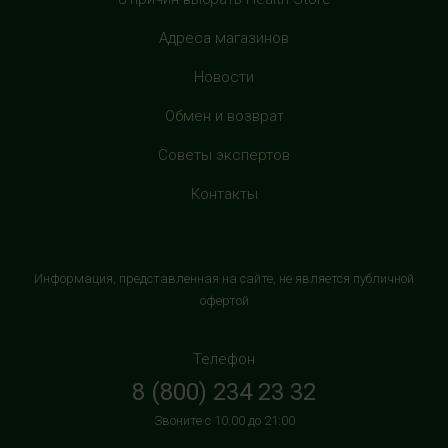
рядом с фуд-кортом
Адреса магазинов
+7 (905) 638-52-34
с 10:00 до 22:00 (без выходных)
Новости
HealthStore в ТРЦ "Витте Молл"
Обмен и возврат
г. Москва, ул. Веневская, 6, второй этаж, рядом с
Советы экспертов
магазином "М.Видео"
+7 (906) 525 14 01
Контакты
с 10:00 до 22:00 (без выходных)
HealthStore в ТРК "Торговый Квартал"
Информация, представленная на сайте, не является публичной
Домодедово
офертой
г. Домодедово, Каширское шоссе, 3А, второй этаж, рядом
с кинотеатром "Матрица"
Телефон
+7 (965) 729-01-40
8 (800) 234 23 32
с 10:00 до 22:00 (без выходных)
Звоните с 10:00 до 21:00
HealthStore в ТРЦ "АУРА"