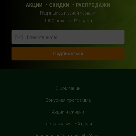
фитнес-клубом "DDX"
АКЦИИ
СКИДКИ
РАСПРОДАЖИ
+7 (963) 682-32- 02
Подпишись и узнай первым!
с 10:00 до 22:00 (без выходных)
100% пользы, 0% спама
HealthStore в ТРЦ "Райкин Плаза"
г.Москва, Шереметьевская ул., 6, корп. 1, цокольный
этаж, по пути следования в фитнес-клуб "Spirit Fitness"
Подписаться
+7 (963) 682-31-94
с 10:00 до 22:00 (без выходных)
HealthStore в ТРЦ "Рио Дмитровка"
г. Москва, Дмитровское шоссе, 163 корп. А, второй этаж,
О компании
рядом с фуд-кортом
Бонусная программа
+7 (905) 137-87-04
с 10:00 до 22:00 (без выходных)
Акции и скидки
Гарантия лучшей цены
HealthStore в ТРЦ "Филион"
г. Москва, Багратионовский проезд, 5, третий этаж,
8 причин выбрать Health Store