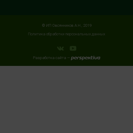
г. Ярославль, ул. Победы, 41, цокольный этаж, напротив
магазина "СпортМастер"
+7 (960) 537-85-85
© ИП Овсянников А.Н., 2019
с 10:00 до 22:00 (без выходных)
Политика обработки персональных данных
HealthStore + ФИТНЕС-БАР в ТРЦ "ИЮНЬ"
г. Мытищи, ул. Мира, стр. 51, 2 этаж, рядом со входом в
Разработка сайта —
фитнес-клуб "DDX Fitness"
+7 (966) 169-76-17
с 10:00 до 22:00 (без выходных)
HealthStore + ФИТНЕС-БАР в ТЦ "Место встречи
Киргизия"
Москва, Зелёный проспект, 81, 3 этаж
8 (905) 636 90 98
с 10:00 до 22:00 (без выходных)