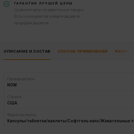
ГАРАНТИЯ ЛУЧШЕЙ ЦЕНЫ
Сравните цены на идентичные товары.
Если у конкурентов найдете дешевле -
продадим дешевле.
ОПИСАНИЕ И СОСТАВ
СПОСОБ ПРИМЕНЕНИЯ
НАЛИЧИ
Производитель:
NOW
Страна:
США
Форма выпуска:
Капсулы/таблетки/каплеты/Софтгель капс/Жевательные т