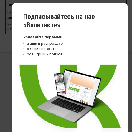
Цитрусовые биофлавоноиды
100 мг
Рутин
25 мг
Подписывайтесь на нас
Ингредиенты: желатин (капсула), стеариновая кислота (из
«Вконтакте»
растительного источника) и стеарат магния (растительный
источник).
Узнавайте первыми:
акции и распродажи
свежие новости
розыгрыши призов
Просмотренные товары
Витамин C NOW C-1000
1 799