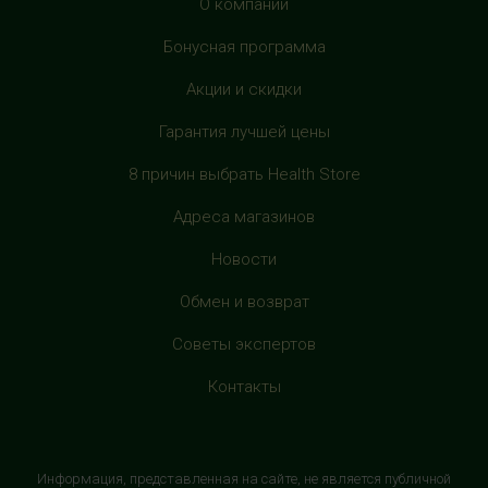
г. Москва, Дмитровское шоссе, 163 корп. А, второй этаж,
О компании
рядом с фуд-кортом
Бонусная программа
+7 (905) 137-87-04
с 10:00 до 22:00 (без выходных)
Акции и скидки
Гарантия лучшей цены
HealthStore в ТРЦ "Филион"
г. Москва, Багратионовский проезд, 5, третий этаж,
8 причин выбрать Health Store
рядом с фуд-кортом
Адреса магазинов
+7 (905) 638-52-34
с 10:00 до 22:00 (без выходных)
Новости
HealthStore в ТРЦ "Витте Молл"
Обмен и возврат
г. Москва, ул. Веневская, 6, второй этаж, рядом с
Советы экспертов
магазином "М.Видео"
+7 (906) 525 14 01
Контакты
с 10:00 до 22:00 (без выходных)
HealthStore в ТРК "Торговый Квартал"
Информация, представленная на сайте, не является публичной