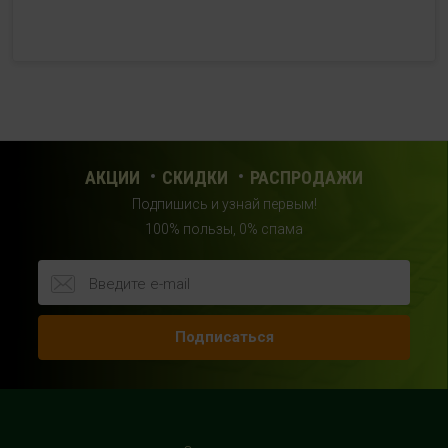
рядом со входом в фитнес-клуб "DDX Fitness"
+7 (969) 017-86-26
с 10:00 до 22:00 (без выходных)
HealthStore в ТРЦ "Саларис"
г.Москва, 23 км, Киевское шоссе, 1, второй этаж, рядом с
фитнес-клубом "DDX"
АКЦИИ
СКИДКИ
РАСПРОДАЖИ
+7 (963) 682-32- 02
Подпишись и узнай первым!
с 10:00 до 22:00 (без выходных)
100% пользы, 0% спама
HealthStore в ТРЦ "Райкин Плаза"
г.Москва, Шереметьевская ул., 6, корп. 1, цокольный
этаж, по пути следования в фитнес-клуб "Spirit Fitness"
Подписаться
+7 (963) 682-31-94
с 10:00 до 22:00 (без выходных)
HealthStore в ТРЦ "Рио Дмитровка"