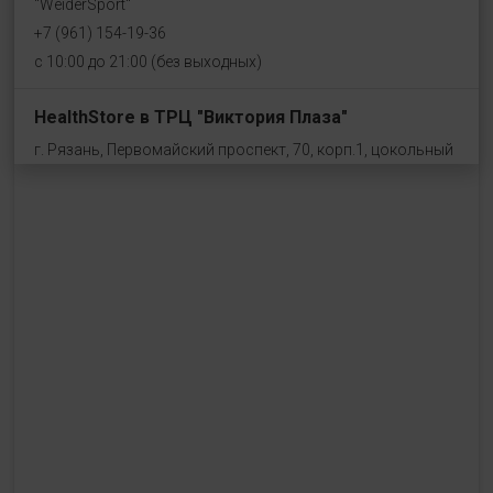
"WeiderSport"
+7 (961) 154-19-36
с 10:00 до 21:00 (без выходных)
HealthStore в ТРЦ "Виктория Плаза"
г. Рязань, Первомайский проспект, 70, корп.1, цокольный
этаж, рядом со входом "Эльдорадо"
+7 (910) 969-41-14
с 10:00 до 22:00 (без выходных)
HealthStore в ТРЦ "Ковров-Молл"
г. Ковров, ул. Лопатина 7а, второй этаж, слева от
магазина "СпортМастер"
+ 7 (903) 645-25-85
с 10:00 до 21:00 (без выходных)
HealthStore + ФИТНЕС-БАР в ТРЦ "Красный кит"
г. Мытищи, Шараповский проезд, вл. 2, третий этаж,