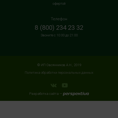
Домодедово
офертой
г. Домодедово, Каширское шоссе, 3А, второй этаж, рядом
с кинотеатром "Матрица"
Телефон
+7 (965) 729-01-40
8 (800) 234 23 32
с 10:00 до 22:00 (без выходных)
Звоните с 10:00 до 21:00
HealthStore в ТРЦ "АУРА"
г. Ярославль, ул. Победы, 41, цокольный этаж, напротив
магазина "СпортМастер"
+7 (960) 537-85-85
© ИП Овсянников А.Н., 2019
с 10:00 до 22:00 (без выходных)
Политика обработки персональных данных
HealthStore + ФИТНЕС-БАР в ТРЦ "ИЮНЬ"
г. Мытищи, ул. Мира, стр. 51, 2 этаж, рядом со входом в
Разработка сайта —
фитнес-клуб "DDX Fitness"
+7 (966) 169-76-17
с 10:00 до 22:00 (без выходных)