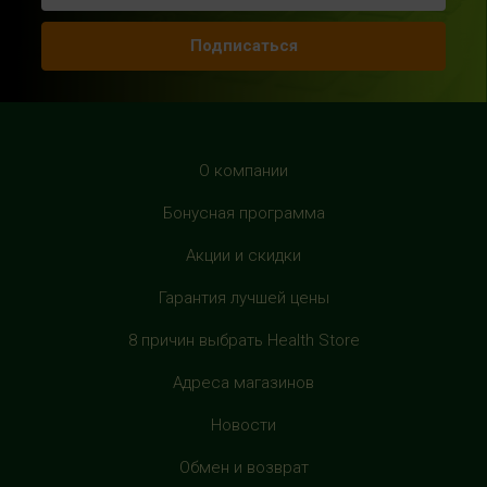
с 10:00 до 22:00 (без выходных)
Подписаться
HealthStore в ТРЦ "Рио Дмитровка"
г. Москва, Дмитровское шоссе, 163 корп. А, второй этаж,
рядом с фуд-кортом
+7 (905) 137-87-04
О компании
с 10:00 до 22:00 (без выходных)
Бонусная программа
HealthStore в ТРЦ "Филион"
Акции и скидки
г. Москва, Багратионовский проезд, 5, третий этаж,
Гарантия лучшей цены
рядом с фуд-кортом
+7 (905) 638-52-34
8 причин выбрать Health Store
с 10:00 до 22:00 (без выходных)
Адреса магазинов
HealthStore в ТРЦ "Витте Молл"
Новости
г. Москва, ул. Веневская, 6, второй этаж, рядом с
Обмен и возврат
магазином "М.Видео"