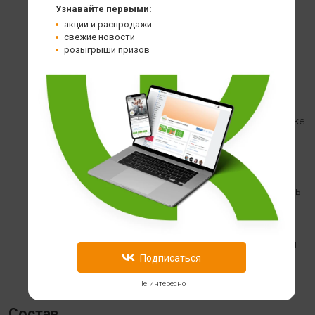
Узнавайте первыми:
полный набор
акции и распродажи
незаменимых
свежие новости
розыгрыши призов
аминокислот,
отличается
высокой
биологической
ценностью, а также
быстро
усваивается
организмом. Он
дает мышцам весь
необходимый
строительный
материл быстро и
Подписаться
практически в
полном объеме.
Не интересно
Состав