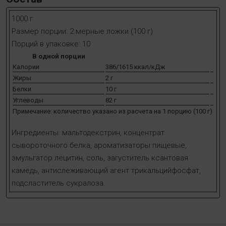
1000 г
Размер порции: 2 мерные ложки (100 г)
Порций в упаковке: 10
В одной порции
Калории
386/1615 ккал/кДж
Жиры
2 г
Белки
10 г
Углеводы
82 г
Примечание: количество указано из расчета на 1 порцию (100 г)
Ингредиенты: мальтодекстрин, концентрат
сывороточного белка, ароматизаторы пищевые,
эмульгатор лецитин, соль, загуститель ксантовая
камедь, антислеживающий агент трикальцийфосфат,
подсластитель сукралоза.