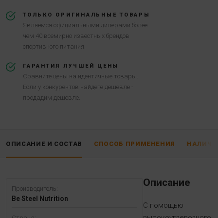
ТОЛЬКО ОРИГИНАЛЬНЫЕ ТОВАРЫ
Являемся официальными дилерами более
чем 40 всемирно известных брендов
спортивного питания.
ГАРАНТИЯ ЛУЧШЕЙ ЦЕНЫ
Сравните цены на идентичные товары.
Если у конкурентов найдете дешевле -
продадим дешевле.
ОПИСАНИЕ И СОСТАВ
СПОСОБ ПРИМЕНЕНИЯ
НАЛИЧИ
Описание
Производитель:
Be Steel Nutrition
С помощью
высокоуглеводного
Страна: