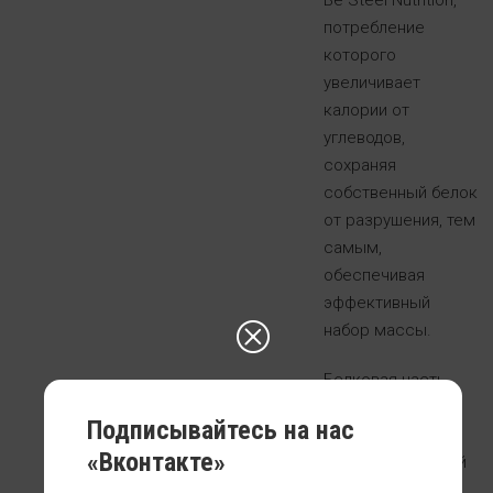
Be Steel Nutrition,
потребление
которого
увеличивает
калории от
углеводов,
сохраняя
собственный белок
от разрушения, тем
самым,
обеспечивая
эффективный
набор массы.
Белковая часть
гейнера –
Подписывайтесь на нас
сывороточный
«Вконтакте»
концентрат. Такой
белок содержит