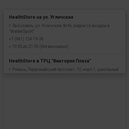
HealthStore на ул. Угличская
г. Ярославль, ул. Угличская, 8/46, рядом со входом в
"WeiderSport"
+7 (961) 154-19-36
с 10:00 до 21:00 (без выходных)
HealthStore в ТРЦ "Виктория Плаза"
г. Рязань, Первомайский проспект, 70, корп.1, цокольный
этаж, рядом со входом "Эльдорадо"
+7 (910) 969-41-14
с 10:00 до 22:00 (без выходных)
HealthStore в ТРЦ "Ковров-Молл"
г. Ковров, ул. Лопатина 7а, второй этаж, слева от
магазина "СпортМастер"
+ 7 (903) 645-25-85