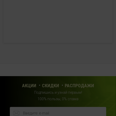
с 10:00 до 21:00 (без выходных)
HealthStore + ФИТНЕС-БАР в ТРЦ "Красный кит"
г. Мытищи, Шараповский проезд, вл. 2, третий этаж,
рядом со входом в фитнес-клуб "DDX Fitness"
+7 (969) 017-86-26
с 10:00 до 22:00 (без выходных)
HealthStore в ТРЦ "Саларис"
г.Москва, 23 км, Киевское шоссе, 1, второй этаж, рядом с
фитнес-клубом "DDX"
+7 (963) 682-32- 02
с 10:00 до 22:00 (без выходных)
АКЦИИ
СКИДКИ
РАСПРОДАЖИ
Подпишись и узнай первым!
HealthStore в ТРЦ "Райкин Плаза"
100% пользы, 0% спама
г.Москва, Шереметьевская ул., 6, корп. 1, цокольный
этаж, по пути следования в фитнес-клуб "Spirit Fitness"
+7 (963) 682-31-94