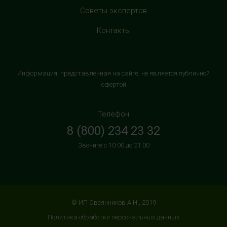
+7 (906) 525 14 01
Советы экспертов
с 10:00 до 22:00 (без выходных)
Контакты
HealthStore в ТРК "Торговый Квартал"
Домодедово
г. Домодедово, Каширское шоссе, 3А, второй этаж, рядом
Информация, представленная на сайте, не является публичной
с кинотеатром "Матрица"
офертой
+7 (965) 729-01-40
с 10:00 до 22:00 (без выходных)
Телефон
8 (800) 234 23 32
HealthStore в ТРЦ "АУРА"
Звоните с 10:00 до 21:00
г. Ярославль, ул. Победы, 41, цокольный этаж, напротив
магазина "СпортМастер"
+7 (960) 537-85-85
с 10:00 до 22:00 (без выходных)
© ИП Овсянников А.Н., 2019
HealthStore + ФИТНЕС-БАР в ТРЦ "ИЮНЬ"
Политика обработки персональных данных
г. Мытищи, ул. Мира, стр. 51, 2 этаж, рядом со входом в