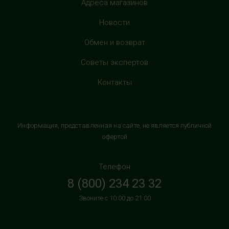
Адреса магазинов
+7 (905) 638-52-34
с 10:00 до 22:00 (без выходных)
Новости
HealthStore в ТРЦ "Витте Молл"
Обмен и возврат
г. Москва, ул. Веневская, 6, второй этаж, рядом с
Советы экспертов
магазином "М.Видео"
+7 (906) 525 14 01
Контакты
с 10:00 до 22:00 (без выходных)
HealthStore в ТРК "Торговый Квартал"
Информация, представленная на сайте, не является публичной
Домодедово
офертой
г. Домодедово, Каширское шоссе, 3А, второй этаж, рядом
с кинотеатром "Матрица"
Телефон
+7 (965) 729-01-40
8 (800) 234 23 32
с 10:00 до 22:00 (без выходных)
Звоните с 10:00 до 21:00
HealthStore в ТРЦ "АУРА"
г. Ярославль, ул. Победы, 41, цокольный этаж, напротив