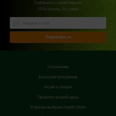
Подпишись и узнай первым!
с 10:00 до 22:00 (без выходных)
100% пользы, 0% спама
HealthStore в ТРЦ "Райкин Плаза"
г.Москва, Шереметьевская ул., 6, корп. 1, цокольный
этаж, по пути следования в фитнес-клуб "Spirit Fitness"
Подписаться
+7 (963) 682-31-94
с 10:00 до 22:00 (без выходных)
HealthStore в ТРЦ "Рио Дмитровка"
г. Москва, Дмитровское шоссе, 163 корп. А, второй этаж,
О компании
рядом с фуд-кортом
Бонусная программа
+7 (905) 137-87-04
с 10:00 до 22:00 (без выходных)
Акции и скидки
Гарантия лучшей цены
HealthStore в ТРЦ "Филион"
г. Москва, Багратионовский проезд, 5, третий этаж,
8 причин выбрать Health Store
рядом с фуд-кортом