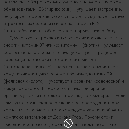
режим сна и бодрствования, участвует в энергетическом
обмене; витамин B6 (пиридоксин) – улучшает настроение,
регулирует гормональную активность, стимулирует синтез
строительных белков и гликогена; витамин B12
(цианокобаламин) – обеспечивает нормальную работу
ЦНС, участвует в производстве красных кровяных телец и
энергии; витамин B7 или же витамин H (биотин) – улучшает
состояние волос, кожи и ногтей, участвует в процессе
превращения калорий в энергию; витамин B5
(пантотеновая кислота) – восстанавливает слизистые и
кожу, принимает участие в метаболизме; витамин B9
(фолиевая кислота) – участвует в развитии кровеносной и
иммунной систем. В период активных тренировок
организму нужны не только витамины, но и минералы. Если
вам нужно комплексное решение, которое удовлетворит
все ваши потребности, то рекомендуем вам попробовать
комплекс витаминов от Дориана Ятса . Почему стоит
выбрать B-complex от Дориана Ятса? Б комплекс – это