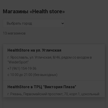
Магазины «Health store»
13 магазинов
HealthStore на ул. Угличская
г. Ярославль, ул. Угличская, 8/46, рядом со входом в
"WeiderSport"
+7 (961) 154-19-36
с 10:00 до 21:00 (без выходных)
HealthStore в ТРЦ "Виктория Плаза"
г. Рязань, Первомайский проспект, 70, корп.1, цокольный
этаж, рядом со входом "Эльдорадо"
+7 (910) 969-41-14