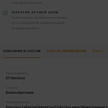
спортивного питания.
ГАРАНТИЯ ЛУЧШЕЙ ЦЕНЫ
Сравните цены на идентичные товары.
Если у конкурентов найдете дешевле -
продадим дешевле.
ОПИСАНИЕ И СОСТАВ
СПОСОБ ПРИМЕНЕНИЯ
НАЛИЧИ
Производитель:
DY Nutrition
Страна:
Великобритания
Форма выпуска:
Капсулы/таблетки/каплеты/Софтгель капс/Жевательные т