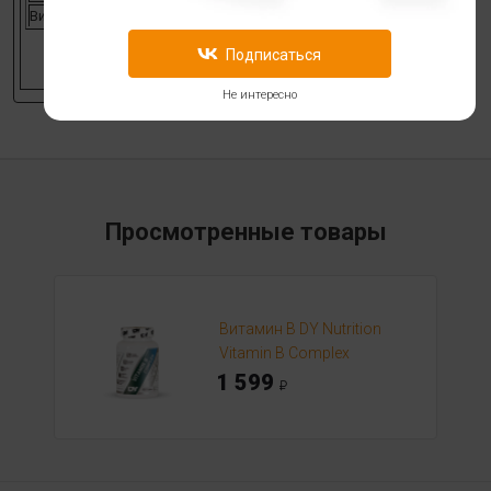
Витамин B12
7.5 мг 300%
Подписаться
Не интересно
Просмотренные товары
Витамин B DY Nutrition
Vitamin B Complex
1 599