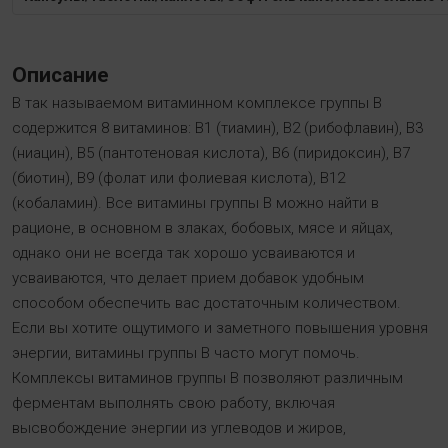
Описание
В так называемом витаминном комплексе группы В
содержится 8 витаминов: В1 (тиамин), В2 (рибофлавин), В3
(ниацин), В5 (пантотеновая кислота), В6 (пиридоксин), В7
(биотин), В9 (фолат или фолиевая кислота), В12
(кобаламин). Все витамины группы В можно найти в
рационе, в основном в злаках, бобовых, мясе и яйцах,
однако они не всегда так хорошо усваиваются и
усваиваются, что делает прием добавок удобным
способом обеспечить вас достаточным количеством.
Если вы хотите ощутимого и заметного повышения уровня
энергии, витамины группы В часто могут помочь.
Комплексы витаминов группы В позволяют различным
ферментам выполнять свою работу, включая
высвобождение энергии из углеводов и жиров,