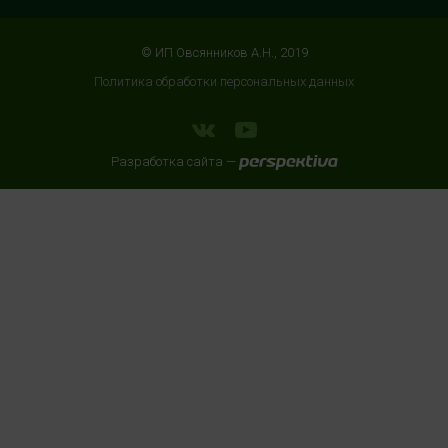
магазина "СпортМастер"
+7 (960) 537-85-85
© ИП Овсянников А.Н., 2019
с 10:00 до 22:00 (без выходных)
Политика обработки персональных данных
HealthStore + ФИТНЕС-БАР в ТРЦ "ИЮНЬ"
г. Мытищи, ул. Мира, стр. 51, 2 этаж, рядом со входом в
Разработка сайта —
фитнес-клуб "DDX Fitness"
+7 (966) 169-76-17
с 10:00 до 22:00 (без выходных)
HealthStore + ФИТНЕС-БАР в ТЦ "Место встречи
Киргизия"
Москва, Зелёный проспект, 81, 3 этаж
8 (905) 636 90 98
с 10:00 до 22:00 (без выходных)