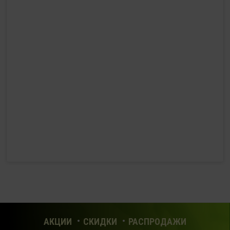
с 10:00 до 22:00 (без выходных)
HealthStore в ТРЦ "Ковров-Молл"
г. Ковров, ул. Лопатина 7а, второй этаж, слева от
магазина "СпортМастер"
+ 7 (903) 645-25-85
с 10:00 до 21:00 (без выходных)
HealthStore + ФИТНЕС-БАР в ТРЦ "Красный кит"
г. Мытищи, Шараповский проезд, вл. 2, третий этаж,
рядом со входом в фитнес-клуб "DDX Fitness"
+7 (969) 017-86-26
с 10:00 до 22:00 (без выходных)
HealthStore в ТРЦ "Саларис"
г.Москва, 23 км, Киевское шоссе, 1, второй этаж, рядом с
фитнес-клубом "DDX"
АКЦИИ
СКИДКИ
РАСПРОДАЖИ
+7 (963) 682-32- 02