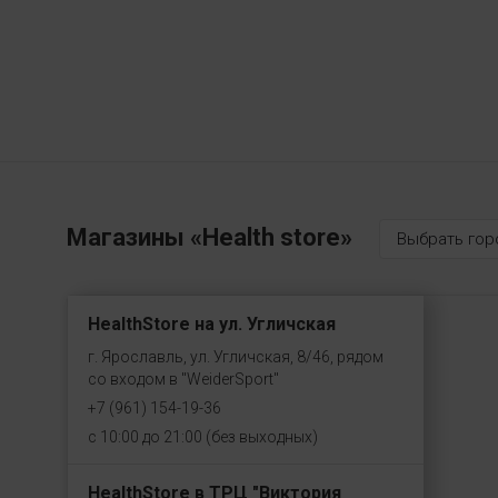
Магазины «Health store»
Выбрать гор
HealthStore на ул. Угличская
г. Ярославль, ул. Угличская, 8/46, рядом
со входом в "WeiderSport"
+7 (961) 154-19-36
с 10:00 до 21:00 (без выходных)
HealthStore в ТРЦ "Виктория