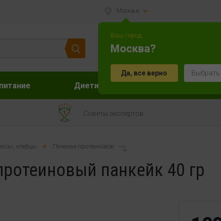
Москва
Ваш город:
Москва?
Да, все верно
Выбрать
питание
Диетическое питание
Акс
Советы экспертов
ексы, хлебцы
Печенье протеиновое
 протеиновый панкейк 40 гр