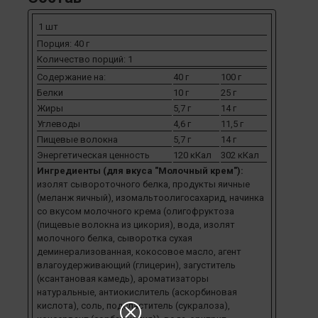
1 шт
Порция: 40 г
Количество порций: 1
Содержание на:
40 г
100 г
Белки
10 г
25 г
Жиры
5,7 г
14 г
Углеводы
4,6 г
11,5 г
Пищевые волокна
5,7 г
14 г
Энергетическая ценность
120 кКал
302 кКал
Ингредиенты (для вкуса "Молочный крем"):
изолят сывороточного белка, продукты яичные
(меланж яичный), изомальтоолигосахарид, начинка
со вкусом молочного крема (олигофруктоза
(пищевые волокна из цикория), вода, изолят
молочного белка, сыворотка сухая
деминерализованная, кокосовое масло, агент
влагоудерживающий (глицерин), загуститель
(ксантановая камедь), ароматизаторы
натуральные, антиокислитель (аскорбиновая
кислота), соль, подсластитель (сукралоза),