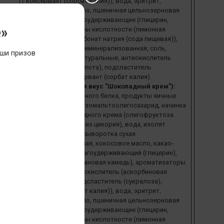
консервант (сорбат калия)), вода, эритрит,
растительное масло, пшеничная цельнозерновая
мука*, агенты влагоудерживающие (глицерин,
е»
сорбит), регуляторы кислотности (лимонная
кислота, гидрокарбонат натрия (сода пищевая)),
сыворотка сухая деминерализованная, соль,
ши призов
ароматизаторы натуральные, антиокислитель
(аскорбиновая кислота), подсластитель
(сукралоза), консервант (сорбат калия).
Ингредиенты (для вкус "Шоколадный крем"):
изолят сывороточного белка, продукты яичные
(меланж яичный), изомальтоолигосахарид, начинка
со вкусом шоколадного крема (олигофруктоза
(пищевые волокна из цикория), вода, изолят
молочного белка, сыворотка сухая
деминерализованная, кокосовое масло, какао-
порошок, агент влагоудерживающий (глицерин),
загуститель (ксантановая камедь), ароматизаторы
натуральные, антиокислитель (аскорбиновая
кислота), соль, подсластитель (сукралоза),
консервант (сорбат калия)), вода, эритрит,
растительное масло, пшеничная цельнозерновая
мука*, агенты влагоудерживающие (глицерин,
сорбит), регуляторы кислотности (лимонная