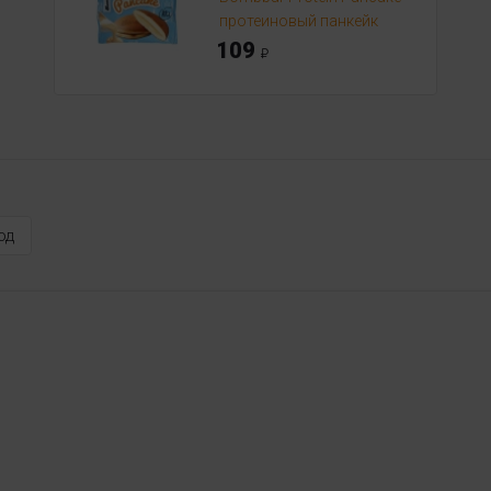
протеиновый панкейк
109
од