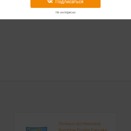
Подписаться
Не интересно
Печенье протеиновое
Bombbar Protein Pancake