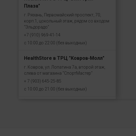
Плаза"
г. Рязань, Первомайский проспект, 70,
корп.1, цокольный этаж, рядом со входом
"Эльдорадо"
+7 (910) 969-41-14
с 10:00 до 22:00 (без выходных)
HealthStore в ТРЦ "Ковров-Молл"
г. Ковров, ул. Лопатина 7а, второй этаж,
слева от магазина "СпортМастер"
+ 7 (903) 645-25-85
с 10:00 до 21:00 (без выходных)
HealthStore + ФИТНЕС-БАР в ТРЦ
"Красный кит"
г. Мытищи, Шараповский проезд, вл. 2,
третий этаж, рядом со входом в фитнес-
клуб "DDX Fitness"