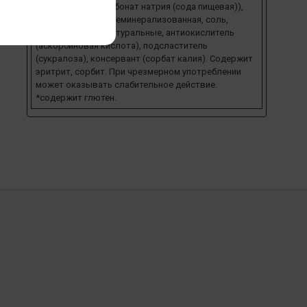
кислота, гидрокарбонат натрия (сода пищевая)),
сыворотка сухая деминерализованная, соль,
ароматизаторы натуральные, антиокислитель
(аскорбиновая кислота), подсластитель
(сукралоза), консервант (сорбат калия). Содержит
эритрит, сорбит. При чрезмерном употреблении
может оказывать слабительное действие.
*содержит глютен.