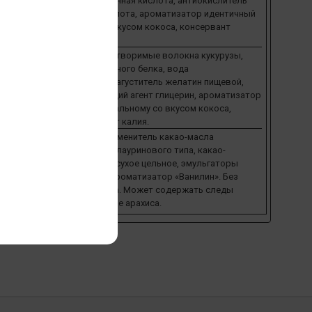
кислотности лимонная кислота, антиокислитель
аскорбиновая кислота, аромати­затор идентичный
натуральному со вкусом кокоса, консервант
сорбат калия.
Состав суфле: растворимые волокна кукурузы,
концентрат молочного белка, вода
подготовленная, загуститель желатин пище­вой,
влагоудерживающий агент глицерин, ароматизатор
идентичный натуральному со вкусом кокоса,
консервант сорбат калия.
Состав глазури: заменитель какао-масла
нетемперируемый лауринового типа, какао-
порошок, молоко сухое цельное, эмульгаторы
лецитин соевый, ароматизатор «Ванилин». Без
добавления сахара. Может содержать следы
орехов, в том числе арахиса.