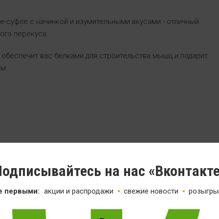
-суфле с начинкой и изумительными вкусами - отличный
ого перекуса.
 обеспечит вас белками для строительства мышц и подарит
м.
одписывайтесь на нас «Вконтакт
е первыми:
акции и распродажи
свежие новости
розыгры