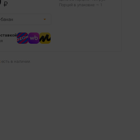
9
Порций в упаковке: ~ 1
-банан
оставкой
ня
х
есть в наличии.