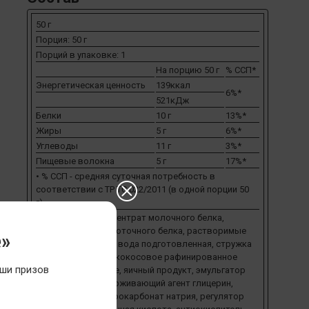
50 г
Порция: 50 г
Порций в упаковке: 1
На порцию 50 г
% ССП*
Энергетическая ценность
139ккал
6%*
521кДж
Белки
10 г
13%*
Жиры
5 г
6%*
Углеводы
11 г
3%*
Пищевые волокна
5 г
17%*
• % ССП - средняя суточная потребность в
соответствии с ТР ТС 022/2011 (в одной порции 50
г).
Ингредиенты: концентрат молочного белка,
концентрат сывороточного белка, растворимые
е»
волокна кукурузы, вода подготовлен­ная, стружка
кокосовая, масло кокосовое рафинированное
ши призов
дезодорированное, яичный продукт, эмульгатор
лецитин, влагоудерживающий агент глицерин,
разрыхлитель гидрокарбонат натрия, регулятор