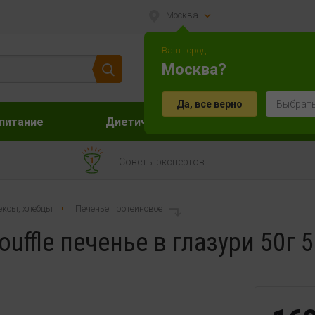
Москва
Ваш город:
Москва?
Да, все верно
Выбрать
питание
Диетическое питание
Акс
Советы экспертов
ексы, хлебцы
Печенье протеиновое
ouffle печенье в глазури 50г 5