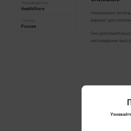
Производитель:
HealthStore
Нежнейшее печенье
вариант для полезн
Страна:
Россия
Оно дополнительно
наслаждение вкусо
П
Узнавайт