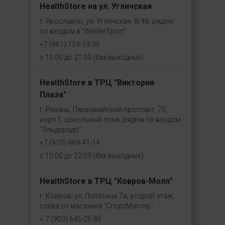
HealthStore на ул. Угличская
г. Ярославль, ул. Угличская, 8/46, рядом
со входом в "WeiderSport"
+7 (961) 154-19-36
с 10:00 до 21:00 (без выходных)
HealthStore в ТРЦ "Виктория
Плаза"
г. Рязань, Первомайский проспект, 70,
корп.1, цокольный этаж, рядом со входом
"Эльдорадо"
+7 (910) 969-41-14
с 10:00 до 22:00 (без выходных)
HealthStore в ТРЦ "Ковров-Молл"
г. Ковров, ул. Лопатина 7а, второй этаж,
слева от магазина "СпортМастер"
+ 7 (903) 645-25-85