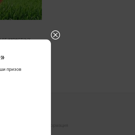
и от известных
 Extension, Trace
е»
ши призов
ЦСЕТЯХ
тивная и интересная информация