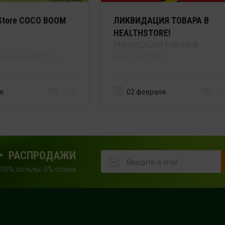
hStore COCO BOOM
ЛИКВИДАЦИЯ ТОВАРА В
HEALTHSTORE!
ЛИКВИДАЦИЯ ТОВАРА В
нчики HealthStore
HEALTHSTORE!
 все вкусы!
Готовы к большим скидкам?
я
572
02 февраля
10
вует с 14.04 до 08.05
ии товара в магазине.
СКИДКИ ДО -50% на многие
позиции!
 сети магазинов
Успейте купить выгодно —
количество товаров по акции
РАСПРОДАЖИ
ОГРАНИЧЕНО!
100% пользы, 0% спама
Акция действует с 1 февраля и
до ее отмены