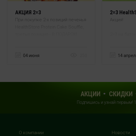
АКЦИЯ 2=3
2=3 Healt
При покупке 2-х позиций печенья
Акция!
HealthStore Protein Cake Souffle,
третья позиция - В ПОДАРОК!
2=3 на бато
COCO BOOM:
В акции участвуют вкусы:
04 июня
250
14 апрел
клубника, манго-банан, черешня.
Акция дейст
и при налич
Акция действует до 25.06.26
включительно.
Ждем Вас в
Healthstore
Ждем Вас в наших магазинах
АКЦИИ
СКИДКИ
оздоровительного и спортивного
Подпишись и узнай первым! 
питания HealthStore!
О компании
Новости