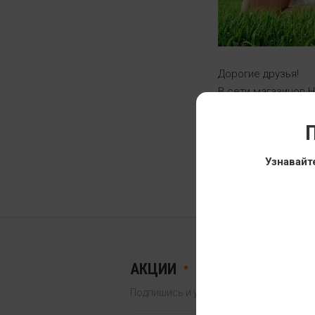
Дорогие друзья!
В сети магазинов 
брендов, которые ра
Minerals, Swanson и
П
Напоминаем, что са
Узнавайт
АКЦИИ
СКИДКИ
РАСП
Подпишись и узнай первым!