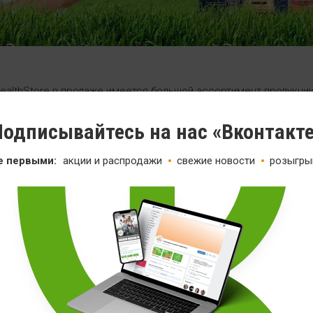
HealthStore в продаже имеется большой ассортимент продукци
нее были доступны на сайте iHERB. Среди них: NOW, Solgar, Life
 многие другие.
одписывайтесь на нас «Вконтакт
йт iHERB приостановил свою работу в России.
е первыми:
акции и распродажи
свежие новости
розыгры
РОДАЖИ
МЫ В СО
Самая опера