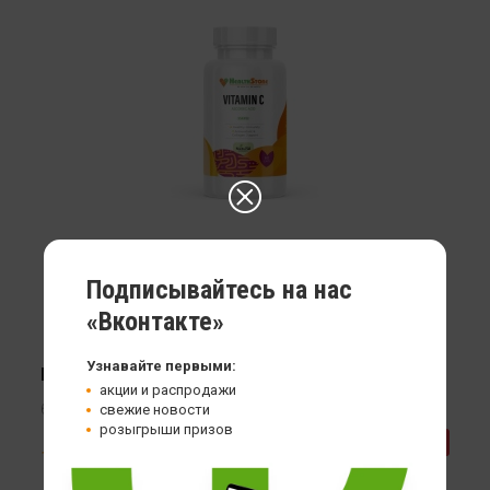
Подписывайтесь на нас
«Вконтакте»
Узнавайте первыми:
Витамин С HealthStore Vitamin C
акции и распродажи
60 кап
свежие новости
розыгрыши призов
419
-30%
599