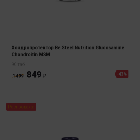
Хондропротектор Be Steel Nutrition Glucosamine
Chondroitin MSM
90 таб
849
-43%
1 499
Распродажа