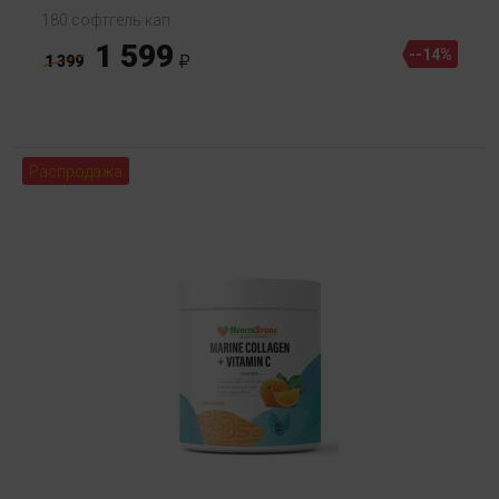
180 софтгель кап
1 599
--14%
1 399
Распродажа