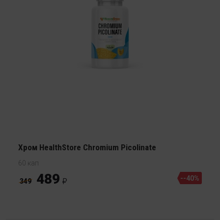
Хром HealthStore Chromium Picolinate
60 кап
489
--40%
349