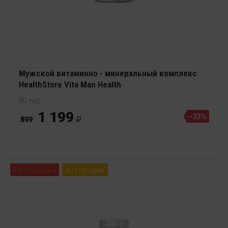
Мужской витаминно - минеральный комплекс
HealthStore Vita Man Health
90 таб
1 199
--33%
899
Распродажа
Хит продаж