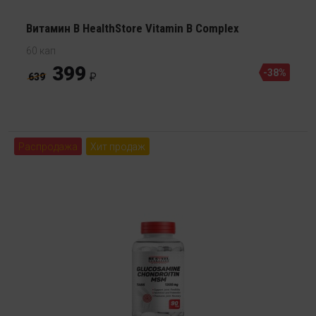
Витамин В HealthStore Vitamin B Сomplex
60 кап
399
-38%
639
Распродажа
Хит продаж