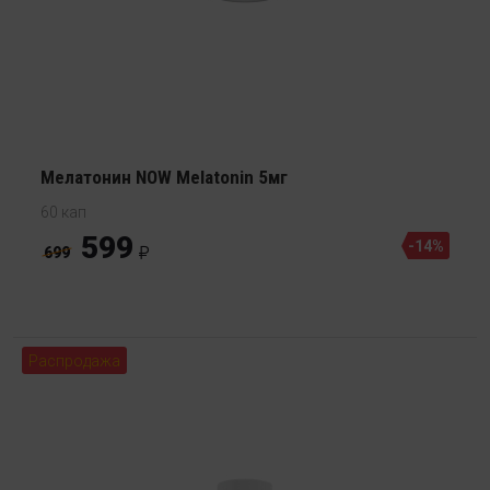
Мелатонин NOW Melatonin 5мг
60 кап
599
-14%
699
Распродажа