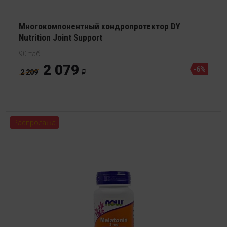
Многокомпонентный хондропротектор DY
Nutrition Joint Support
90 таб
2 079
-6%
2 209
Распродажа