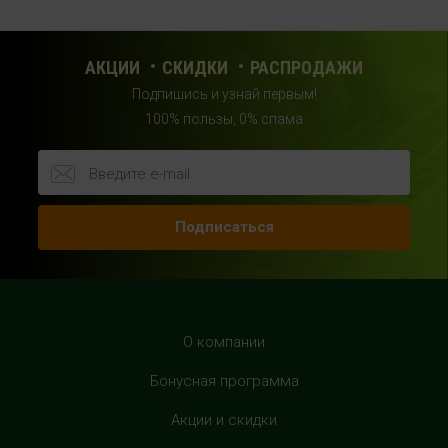
HealthStore в ТРЦ "Саларис"
г.Москва, 23 км, Киевское шоссе, 1, второй этаж, рядом с
фитнес-клубом "DDX"
АКЦИИ
СКИДКИ
РАСПРОДАЖИ
+7 (963) 682-32- 02
Подпишись и узнай первым!
с 10:00 до 22:00 (без выходных)
100% пользы, 0% спама
HealthStore в ТРЦ "Райкин Плаза"
г.Москва, Шереметьевская ул., 6, корп. 1, цокольный
этаж, по пути следования в фитнес-клуб "Spirit Fitness"
Подписаться
+7 (963) 682-31-94
с 10:00 до 22:00 (без выходных)
HealthStore в ТРЦ "Рио Дмитровка"
г. Москва, Дмитровское шоссе, 163 корп. А, второй этаж,
О компании
рядом с фуд-кортом
Бонусная программа
+7 (905) 137-87-04
с 10:00 до 22:00 (без выходных)
Акции и скидки