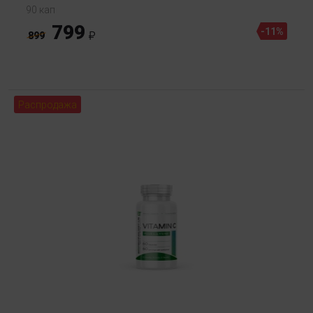
90 кап
799
-11%
899
Распродажа