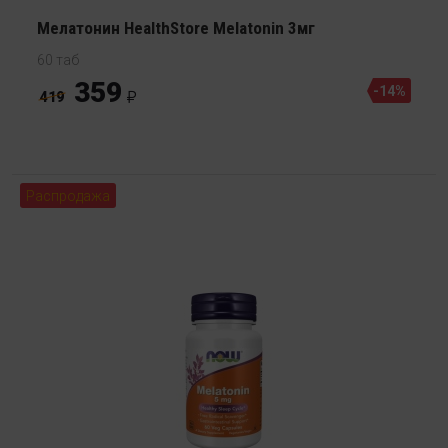
Мелатонин HealthStore Melatonin 3мг
60 таб
359
-14%
419
Распродажа