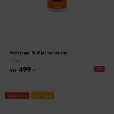
Мелатонин NOW Melatonin 3мг
60 кап
499
-17%
599
Распродажа
Хит продаж