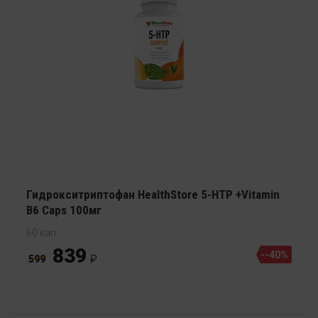
Гидрокситриптофан HealthStore 5-HTP +Vitamin
B6 Caps 100мг
60 кап
839
--40%
599