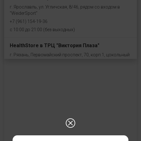
г. Ярославль, ул. Угличская, 8/46, рядом со входом в
"WeiderSport"
+7 (961) 154-19-36
с 10:00 до 21:00 (без выходных)
HealthStore в ТРЦ "Виктория Плаза"
г. Рязань, Первомайский проспект, 70, корп.1, цокольный
этаж, рядом со входом "Эльдорадо"
+7 (910) 969-41-14
с 10:00 до 22:00 (без выходных)
HealthStore в ТРЦ "Ковров-Молл"
г. Ковров, ул. Лопатина 7а, второй этаж, слева от
магазина "СпортМастер"
+ 7 (903) 645-25-85
с 10:00 до 21:00 (без выходных)