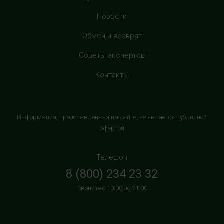
с 10:00 до 22:00 (без выходных)
Новости
HealthStore в ТРЦ "Витте Молл"
Обмен и возврат
г. Москва, ул. Веневская, 6, второй этаж, рядом с
Советы экспертов
магазином "М.Видео"
+7 (906) 525 14 01
Контакты
с 10:00 до 22:00 (без выходных)
HealthStore в ТРК "Торговый Квартал"
Информация, представленная на сайте, не является публичной
Домодедово
офертой
г. Домодедово, Каширское шоссе, 3А, второй этаж, рядом
с кинотеатром "Матрица"
Телефон
+7 (965) 729-01-40
8 (800) 234 23 32
с 10:00 до 22:00 (без выходных)
Звоните с 10:00 до 21:00
HealthStore в ТРЦ "АУРА"
г. Ярославль, ул. Победы, 41, цокольный этаж, напротив
магазина "СпортМастер"